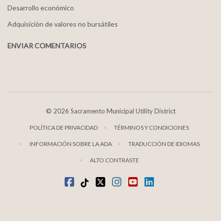
Desarrollo económico
Adquisición de valores no bursátiles
ENVIAR COMENTARIOS
©
2026 Sacramento Municipal Utility District
POLÍTICA DE PRIVACIDAD
TÉRMINOS Y CONDICIONES
INFORMACIÓN SOBRE LA ADA
TRADUCCIÓN DE IDIOMAS
ALTO CONTRASTE
Facebook
TikTok
twitter
Instagram
youtube
LinkedIn