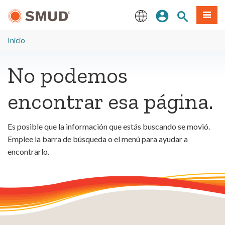
Ir
Iniciar sesión
Buscar en el 
Menú
al
contenido
English
principal
Inicio
No podemos
encontrar esa página.
Es posible que la información que estás buscando se movió.
Emplee la barra de búsqueda o el menú para ayudar a
encontrarlo.