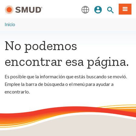
Ir
Iniciar sesión
Buscar en el 
Menú
al
contenido
English
principal
Inicio
No podemos
encontrar esa página.
Es posible que la información que estás buscando se movió.
Emplee la barra de búsqueda o el menú para ayudar a
encontrarlo.