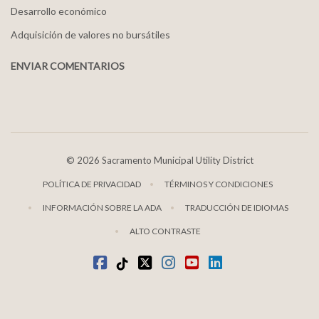
Desarrollo económico
Adquisición de valores no bursátiles
ENVIAR COMENTARIOS
©
2026 Sacramento Municipal Utility District
POLÍTICA DE PRIVACIDAD
TÉRMINOS Y CONDICIONES
INFORMACIÓN SOBRE LA ADA
TRADUCCIÓN DE IDIOMAS
ALTO CONTRASTE
Facebook
TikTok
twitter
Instagram
youtube
LinkedIn