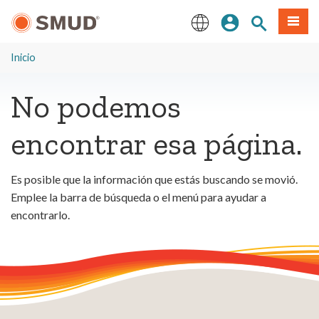
Ir
Iniciar sesión
Buscar en el 
Menú
al
contenido
English
principal
Inicio
No podemos
encontrar esa página.
Es posible que la información que estás buscando se movió.
Emplee la barra de búsqueda o el menú para ayudar a
encontrarlo.