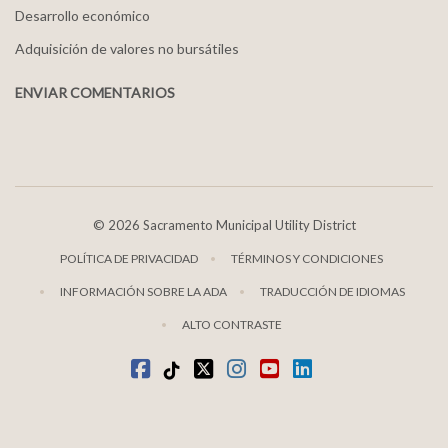
Desarrollo económico
Adquisición de valores no bursátiles
ENVIAR COMENTARIOS
©
2026 Sacramento Municipal Utility District
POLÍTICA DE PRIVACIDAD
TÉRMINOS Y CONDICIONES
INFORMACIÓN SOBRE LA ADA
TRADUCCIÓN DE IDIOMAS
ALTO CONTRASTE
Facebook
TikTok
twitter
Instagram
youtube
LinkedIn