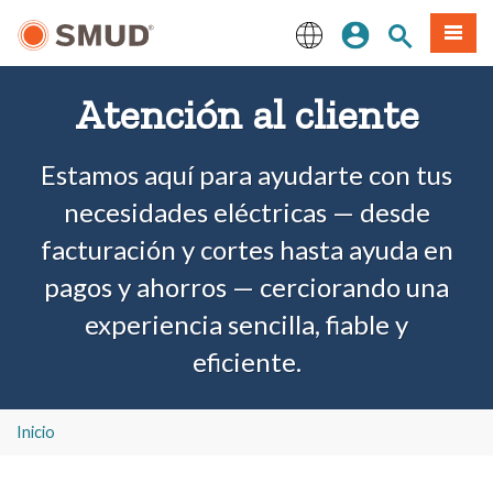
Ir
Iniciar sesión
Buscar en el 
Menú
al
contenido
English
principal
Atención al cliente
Estamos aquí para ayudarte con tus
necesidades eléctricas — desde
facturación y cortes hasta ayuda en
pagos y ahorros — cerciorando una
experiencia sencilla, fiable y
eficiente.
Inicio