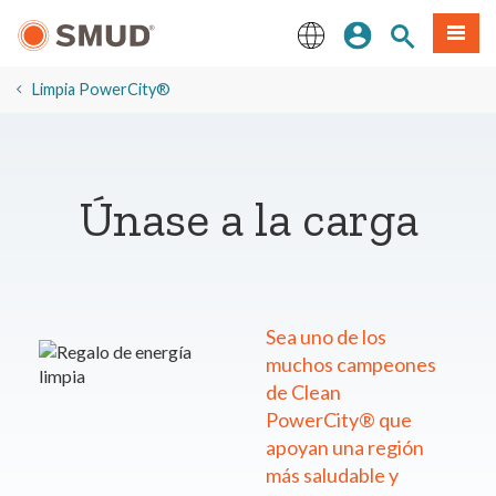
Ir
Iniciar sesión
Buscar en el 
Menú
al
contenido
English
principal
Limpia PowerCity®
Únase a la carga
Sea uno de los
muchos campeones
de Clean
PowerCity® que
apoyan una región
más saludable y