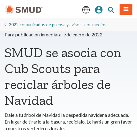
Ir
Iniciar sesión
Buscar en el 
Menú
al
contenido
English
principal
2022 comunicados de prensa y avisos a los medios
Para publicación inmediata: 7de enero de 2022
SMUD se asocia con
Cub Scouts para
reciclar árboles de
Navidad
Dale a tu árbol de Navidad la despedida navideña adecuada.
En lugar de tirarlo a la basura, recíclalo. Le harás un gran favor
a nuestros vertederos locales.