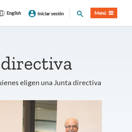
Buscar en el sitio
English
Menú
Iniciar sesión
directiva
ienes eligen una Junta directiva