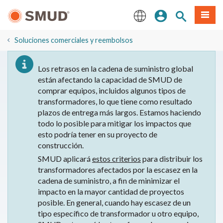
Ir
Iniciar sesión
Buscar en el 
Menú
al
contenido
English
principal
Soluciones comerciales y reembolsos
Los retrasos en la cadena de suministro global
están afectando la capacidad de SMUD de
comprar equipos, incluidos algunos tipos de
transformadores, lo que tiene como resultado
plazos de entrega más largos. Estamos haciendo
todo lo posible para mitigar los impactos que
esto podría tener en su proyecto de
construcción.
SMUD aplicará
estos criterios
para distribuir los
transformadores afectados por la escasez en la
cadena de suministro, a fin de minimizar el
impacto en la mayor cantidad de proyectos
posible. En general, cuando hay escasez de un
tipo específico de transformador u otro equipo,