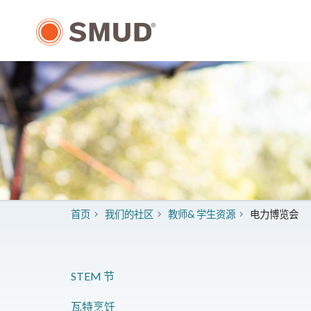
跳
至
主
要
内
容
首页
我们的社区
教师& 学生资源
电力博览会
STEM 节
瓦特烹饪