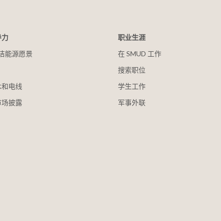
导力
职业生涯
 清洁能源愿景
在 SMUD 工作
搜索职位
木和电线
学生工作
市场披露
军事外联