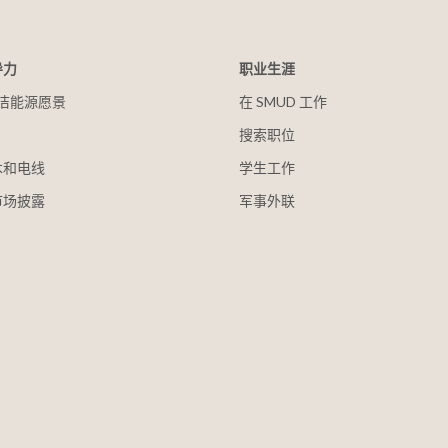
导力
职业生涯
 清洁能源愿景
在 SMUD 工作
搜索职位
木和电线
学生工作
市场披露
军事外联