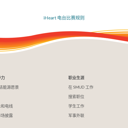
iHeart 电台比赛规则
导力
职业生涯
 清洁能源愿景
在 SMUD 工作
搜索职位
木和电线
学生工作
市场披露
军事外联