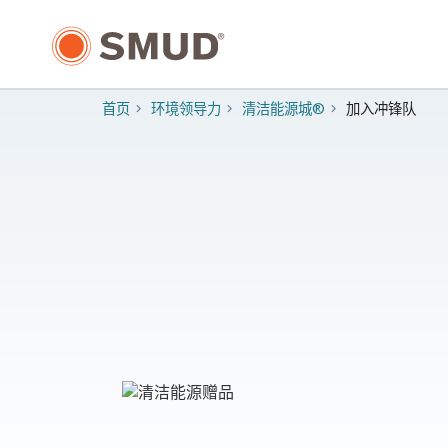
跳
至
主
要
内
首页
环境领导力
清洁能源城®
加入冲锋队
容