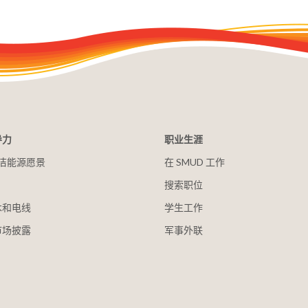
导力
职业生涯
 清洁能源愿景
在 SMUD 工作
搜索职位
木和电线
学生工作
市场披露
军事外联