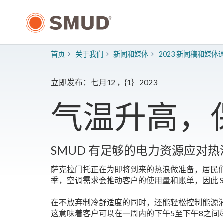
跳
至
主
要
内
首页
关于我们
新闻和媒体
2023 新闻稿和媒体
容
立即发布：七月12 ，{1｝2023
气温升高，
SMUD 有足够的电力资源应对热
萨克拉门托正在为即将到来的热浪做准备，居民们
季，空调需求会推动客户的使用量和账单，因此 
在不放弃制冷舒适度的同时，还能轻松控制能源消
这意味着客户可以在一周内的下午5至下午8之间