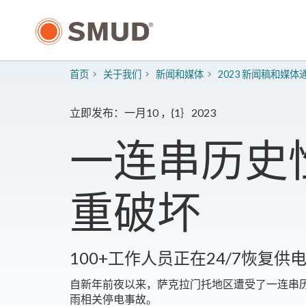
跳
至
主
要
内
首页
关于我们
新闻和媒体
2023 新闻稿和媒体
容
立即发布：一月10 ，{1｝2023
一连串历史性
重破坏
100+工作人员正在24/7恢复供
自新年前夜以来，萨克拉门托地区遭受了一连串历
雨相关停电事故。