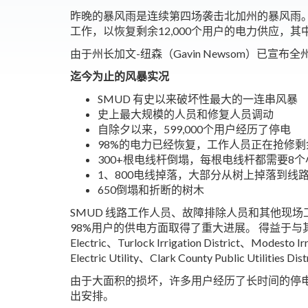
昨晚的暴风雨是连续第四场袭击北加州的暴风雨。 自新
工作，以恢复剩余12,000个用户的电力供应
由于州长加文-纽森（Gavin Newsom）已
迄今为止的风暴实况
SMUD 有史以来破坏性最大的一连串风暴
史上最大规模的人员和修复人员调动
自除夕以来，599,000个用户经历了停电
98%的电力已经恢复，工作人员正在抢修
300+根电线杆倒塌，每根电线杆都需要8
1、800电线掉落，大部分从树上掉落到线
650倒塌和折断的树木
SMUD 线路工作人员、故障排除人员和其他现场
98%用户的供电方面取得了重大进展。 得益于与其他
Electric、Turlock Irrigation District、Modesto 
Electric Utility、Clark County Public U
由于大面积的损坏，许多用户经历了长时间的停电
出安排。