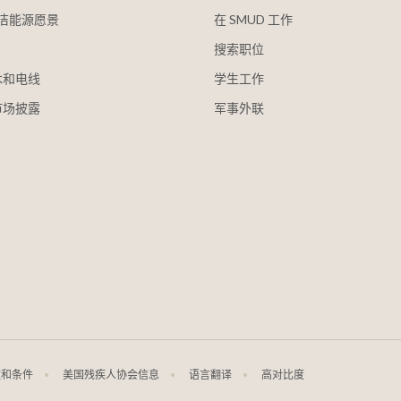
 清洁能源愿景
在 SMUD 工作
搜索职位
木和电线
学生工作
市场披露
军事外联
款和条件
美国残疾人协会信息
语言翻译
高对比度