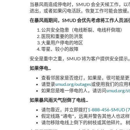
当暴风雨造成停电时，SMUD 会全天候工作，
进出，或者如果闪电活跃，恢复工作可能会放缓
在暴风雨期间，SMUD 会优先考虑将工作人员派
公共安全隐患（电线断裂、电线杆倒塌）
医院和重要的防洪泵
大量用户停电的地区
零星、较小的故障
安全是重中之重，SMUD 将为客户提供安全提示
如果停电...
查看邻居家是否熄灯，如果是，很可能是更
请登录
smud.org/outages
或使用我们的应用
如果您是唯一停电的人，请访问
smud.org/s
如果暴风雨天气刮倒了电线...
请勿靠近，并立即拨打
1-888-456-SMUD (7
假定线路 "通电"，远离并警告其他人也这
请勿移除电线上倒下的树枝或其他碎片。 