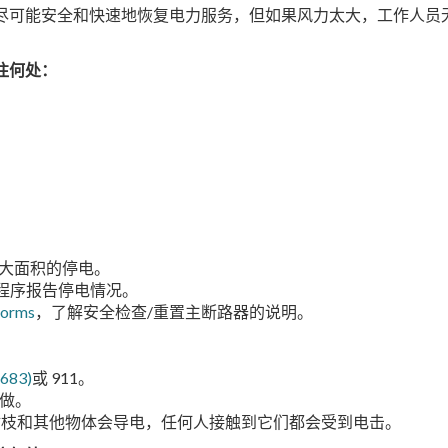
以尽可能安全和快速地恢复电力服务，但如果风力太大，工作人
。
往何处：
。
大面积的停电。
程序报告停电情况。
torms
，了解安全检查/重置主断路器的说明。
683)
或 911。
样做。
树枝和其他物体会导电，任何人接触到它们都会受到电击。