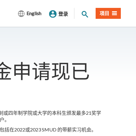
网站搜索
English
項目
登录
学金申请现已
的两年制或四年制学院或大学的本科生颁发最多21奖学
客户。
2022或2023 SMUD 的带薪实习机会。