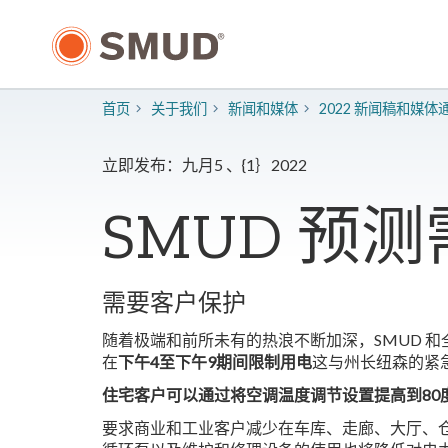
跳
至
主
要
内
首页
关于我们
新闻和媒体
2022 新闻稿和媒体
容
立即发布：九月5 、{1｝2022
SMUD 预
需要客户保护
随着极端和前所未有的热浪不断加深，SMUD 
在
下午4至下午9
期间限制用电
这与州长纽森的紧急
住宅客户可以通过将空调温度调节设置提高到80
要求商业和工业客户减少在车库、走廊、大厅、