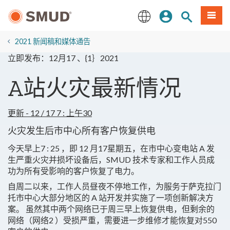
跳
登录
网站搜索
項目
至
主
English
要
2021 新闻稿和媒体通告
内
立即发布：12月17 、{1｝2021
容
A站火灾最新情况
更新 - 12 / 17 7 : 上午30
火灾发生后市中心所有客户恢复供电
今天早上7 : 25 ，即 12 月17星期五，在市中心变电站 A 发
生严重火灾并损坏设备后，SMUD 技术专家和工作人员成
功为所有受影响的客户恢复了电力。
自周二以来，工作人员昼夜不停地工作，为服务于萨克拉门
托市中心大部分地区的 A 站开发并实施了一项创新解决方
案。 虽然其中两个网络已于周三早上恢复供电，但剩余的
网络（网络2 ）受损严重，需要进一步维修才能恢复对550