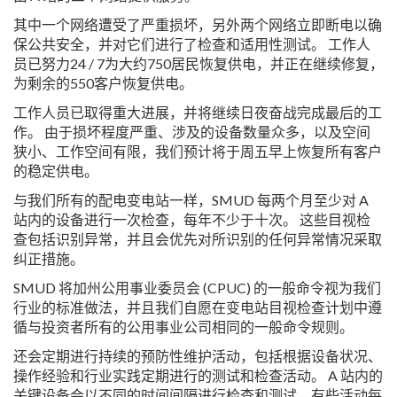
其中一个网络遭受了严重损坏，另外两个网络立即断电以确
保公共安全，并对它们进行了检查和适用性测试。 工作人
员已努力24 / 7为大约750居民恢复供电，并正在继续修复，
为剩余的550客户恢复供电。
工作人员已取得重大进展，并将继续日夜奋战完成最后的工
作。 由于损坏程度严重、涉及的设备数量众多，以及空间
狭小、工作空间有限，我们预计将于周五早上恢复所有客户
的稳定供电。
与我们所有的配电变电站一样，SMUD 每两个月至少对 A
站内的设备进行一次检查，每年不少于十次。 这些目视检
查包括识别异常，并且会优先对所识别的任何异常情况采取
纠正措施。
SMUD 将加州公用事业委员会 (CPUC) 的一般命令视为我们
行业的标准做法，并且我们自愿在变电站目视检查计划中遵
循与投资者所有的公用事业公司相同的一般命令规则。
还会定期进行持续的预防性维护活动，包括根据设备状况、
操作经验和行业实践定期进行的测试和检查活动。 A 站内的
关键设备会以不同的时间间隔进行检查和测试，有些活动每