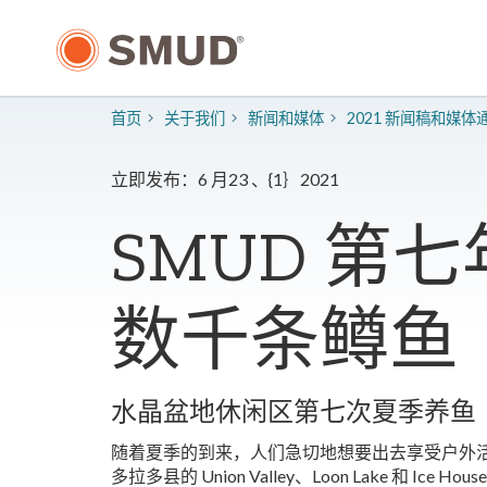
跳
至
主
要
内
首页
关于我们
新闻和媒体
2021 新闻稿和媒体
容
立即发布：6 月23 、{1｝2021
SMUD 第
数千条鳟鱼
水晶盆地休闲区第七次夏季养鱼
随着夏季的到来，人们急切地想要出去享受户外活动
多拉多县的 Union Valley、Loon Lake 和 