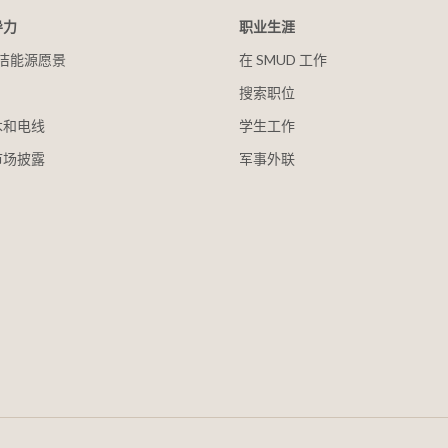
导力
职业生涯
 清洁能源愿景
在 SMUD 工作
搜索职位
木和电线
学生工作
市场披露
军事外联