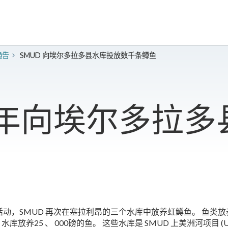
通告
SMUD 向埃尔多拉多县水库投放数千条鳟鱼
七年向埃尔多拉
，SMUD 再次在塞拉利昂的三个水库中放养虹鳟鱼。 鱼类放养
Ice House 水库放养25 、 000磅的鱼。 这些水库是 SMUD 上美