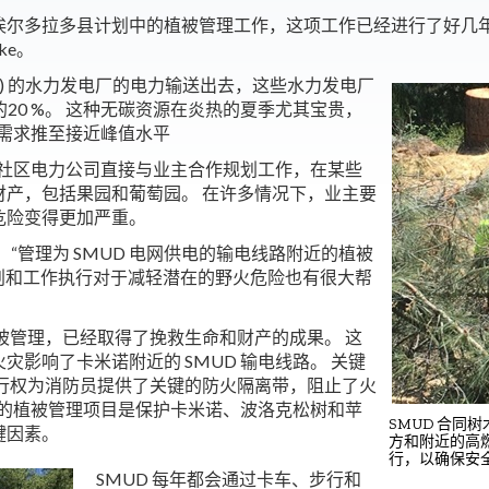
尔多拉多县计划中的植被管理工作，这项工作已经进行了好几年。
ke。
RP) 的水力发电厂的电力输送出去，这些水力发电厂
的20 %。 这种无碳资源在炎热的夏季尤其宝贵，
将需求推至接近峰值水平
这家社区电力公司直接与业主合作规划工作，在某些
产，包括果园和葡萄园。 在许多情况下，业主要
危险变得更加严重。
t 表示：“管理为 SMUD 电网供电的输电线路附近的植被
规划和工作执行对于减轻潜在的野火危险也有很大帮
植被管理，已经取得了挽救生命和财产的成果。 这
火灾影响了卡米诺附近的 SMUD 输电线路。 关键
通行权为消防员提供了关键的防火隔离带，阻止了火
D 的植被管理项目是保护卡米诺、波洛克松树和苹
SMUD 合
键因素。
方和附近的高
行，以确保安
SMUD 每年都会通过卡车、步行和