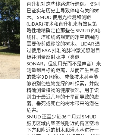
直升机对这些线路进行巡逻。 识别
已证实与历史上导致停电有关的树
木。 SMUD 使用光检测和测距
(LiDAR) 技术和直升机来有效且策
略性地精确定位那些在 SMUD 的电
线杆、塔和线路规定的净空范围内
需要修剪或移除的树木。 LiDAR 通
过使用 FAA 批准的脉冲激光照射目
标并测量反射脉冲（类似
SONAR，但使用光而不是声音）来
测量到目标的距离，从而产生目标
的数字3 D 图像。 成像技术甚至能
够识别使植物变绿的叶绿素，并能
精确测量植物的健康状况，用于识
别由于最近几年的干旱而导致的虚
弱、垂死或死亡的树木带来的潜在
危害。
SMUD 还至少每36个月对 SMUD
服务区域内架空线附近的街区空地
下方和附近的树木和灌木丛进行一