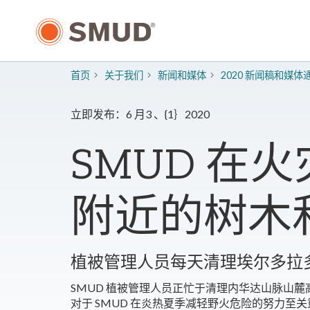
跳
至
主
要
内
首页
关于我们
新闻和媒体
2020 新闻稿和媒体
容
立即发布：6 月3 、{1｝2020
SMUD 在
附近的树木
植被管理人员每天清理埃尔多拉
SMUD 植被管理人员正忙于清理内华达山脉山
对于 SMUD 在炎热夏季减轻野火危险的努力至