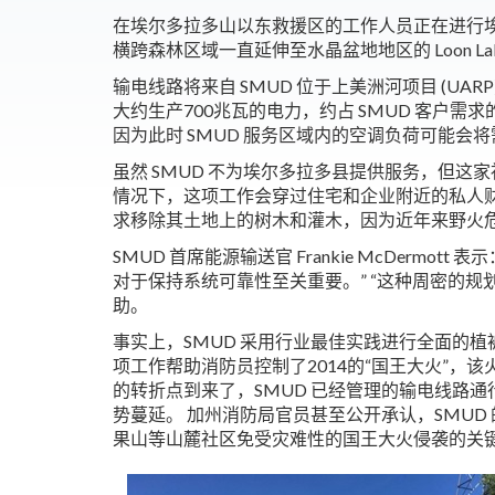
在埃尔多拉多山以东救援区的工作人员正在进行埃
横跨森林区域一直延伸至水晶盆地地区的 Loon La
输电线路将来自 SMUD 位于上美洲河项目 (UA
大约生产700兆瓦的电力，约占 SMUD 客户需求
因为此时 SMUD 服务区域内的空调负荷可能会
虽然 SMUD 不为埃尔多拉多县提供服务，但
情况下，这项工作会穿过住宅和企业附近的私人财
求移除其土地上的树木和灌木，因为近年来野火
SMUD 首席能源输送官 Frankie McDermot
对于保持系统可靠性至关重要。” “这种周密的
助。
事实上，SMUD 采用行业最佳实践进行全面的
项工作帮助消防员控制了2014的“国王大火”，该
的转折点到来了，SMUD 已经管理的输电线路
势蔓延。 加州消防局官员甚至公开承认，SMU
果山等山麓社区免受灾难性的国王大火侵袭的关