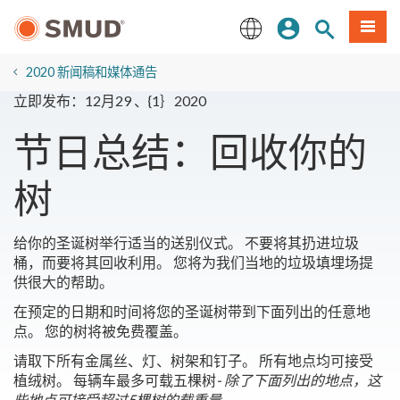
跳
登录
网站搜索
項目
至
主
English
要
2020 新闻稿和媒体通告
内
立即发布：12月29 、{1｝2020
容
节日总结：回收你的
树
给你的圣诞树举行适当的送别仪式。 不要将其扔进垃圾
桶，而要将其回收利用。 您将为我们当地的垃圾填埋场提
供很大的帮助。
在预定的日期和时间将您的圣诞树带到下面列出的任意地
点。 您的树将被免费覆盖。
请取下所有金属丝、灯、树架和钉子。 所有地点均可接受
植绒树。 每辆车最多可载五棵树
- 除了下面列出的地点，这
些地点可接受超过5棵树的载重量。