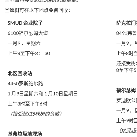
圣诞树可在以下地点免费回收：
SMUD 企业院子
萨克拉门
6100福尔瑟姆大道
8491弗
一月9 ，星期六
一月9 ，
上午8至下午3 ： 30
上午8时
还接受树木
8至下午5
北区回收站
4450罗斯维尔路
福尔瑟姆 
1 月9日星期六和 1 月10日星期日
罗迪欧公
上午8时至下午6时
一月9 ，
（接受超过5棵树的负载）
上午9时
（接受超
基弗垃圾填埋场