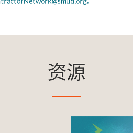
tractorNetwork@smud.org。
资源