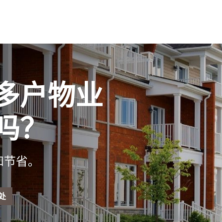
多户物业
吗？
和节省。
处