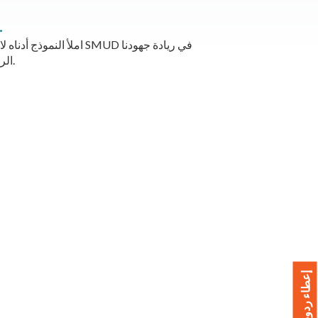
كيف تنضم إلى ال
املأ النموذج أدناه لاستلا
الرامية إلى خفض الانبعاثات الكربونية.
إعطاء ردود الفعل