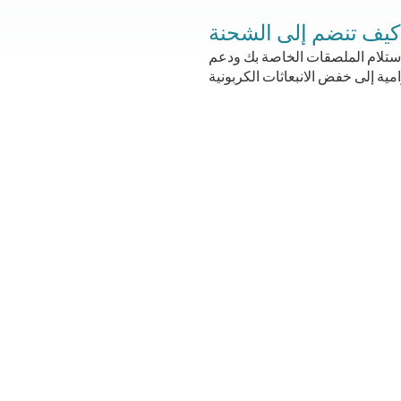
شحنة.
م الملصقات الخاصة بك ودعم SMUD في ريادة جهودنا