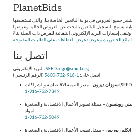
PlanetBids
نشر جميع العروض في بوابة البائعين الخاصة بنا، والتي تستضيفها PlanetBids. يمكن للبائعين الوصول إلى فرص
ة. يسمح التسجيل للبائعين بالبحث عن العروض الحالية وعرضها
قي إشعارات البريد الإلكتروني التلقائية للفرص ذات الصلة بناءً
البائع الخاص بك وعرض/عرض العطاءات على الطلبات المفتوحة
اتصل بنا
SEED.mgr@smud.org
البريد الإلكتروني:
اتصل على:
1-916-732-5600
(الرقم الرئيسي)
ر التنمية الاقتصادية والشراكات (SEED)
سوزان ديزون
1-916-732-7349
يني روبنسون
– ممثلة تطوير الأعمال الاقتصادية والصغيرة
المواد
1-916-732-5049
انكلين بوريس
– ممثل تطوير الأعمال الاقتصادية والصغيرة