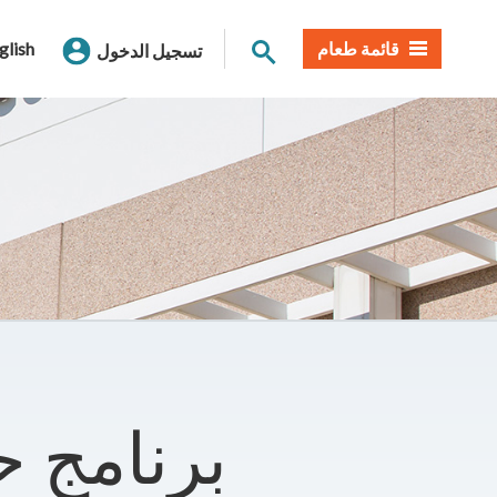
بحث الموقع
قائمة طعام
glish
تسجيل الدخول
برنامج ح