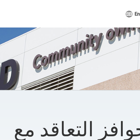
En
وافز التعاقد مع