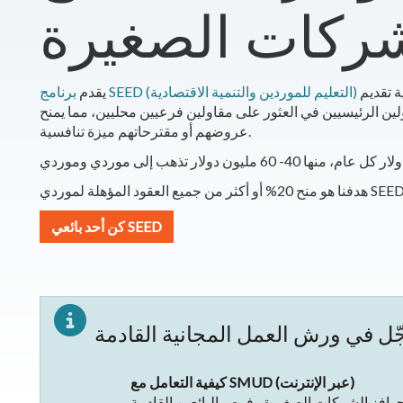
ركات الصغيرة
حوافز للشركات الصغيرة المحلية التي تشارك في عملية تقديم
برنامج SEED (التعليم للموردين والتنمية الاقتصادية)
يقدم
اولين الرئيسيين في العثور على مقاولين فرعيين محليين، مما يمنح
عروضهم أو مقترحاتهم ميزة تنافسية.
و منح 20% أو أكثر من جميع العقود المؤهلة لموردي SEED.
كن أحد بائعي SEED
كيفية التعامل مع SMUD (عبر الإنترنت)