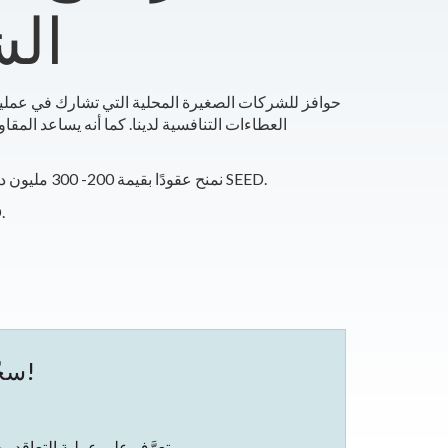
الش
العطاءات التنافسية لدينا. كما أنه يساعد المق
نمنح عقودًا بقيمة 200- 300 مليون دولار كل عام، منها 40- 60 مليون دولار تذهب إلى موردي وموردي SEED.
هدفنا ه
سجّل في ورش العمل المجانية القادمة!
تعرَّف على عملية التعاقد وحوافز الشركات الصغيرة وفرص البائعين القادمة.