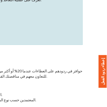
إعطاء ردود الفعل
إلى بائع SEED مؤهل. ابحث عن بائعي SEED في PlanetBids للتعاون معهم في مناقصتك القادمة.
قم بتسجيل الدخول إلى ملف تعريف PlanetBids الخاص بك.
ابحث عن موردي SEED المعتمدين حسب نوع المورد أو نوع الترخيص أو فئة المورد.