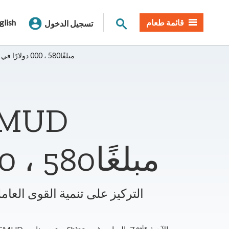
بحث الموقع
قائمة طعام
glish
تسجيل الدخول
يستثمر برنامج Shine التابع لـ SMUD مبلغًا580 ، 000 دولارًا في المشاريع المحلية
مبلغًا580 ، 000 دولارًا في المشاريع المحلية
التركيز على تنمية القوى العام
عامه