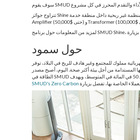
تتراوح جوائز Shine من $5 ، 000 إلى $100 ، 000. أي منظمة غير ربحية داخل منطقة خدمة SMUD مؤهلة للتقديم. تتوفر جوائز Shine على ثلاثة مستويات تمويل: Spark (حتى $10,000),
حول سمود
لربح في البلاد، توفر SMUD كهرباء منخفضة التكلفة وموثوقة لمقاطعة سكرامنتو لأكثر من 75 عامًا. SMUD
ا المستدامة من أجل بيئة أكثر صحة. اليوم، أصبح مصدر
SMUD's Zero Carbon