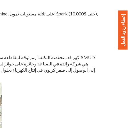
إعطاء ردود الفعل
هي شركة رائدة في الصناعة وحائزة على جوائز لبر
الطاقة في SMUD خاليًا من الكربون بحوالي 50 في المائة في المتوسط، ويهدف SMUD إلى الوصول إلى صفر كربون في إنتاج الكهرباء بحلول 2030. لمزيد من المعلومات حول