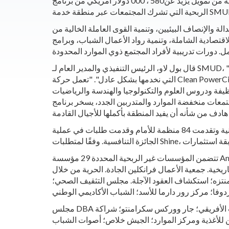
ة والإنصاف البيئيين، وتنمية القوى العاملة الخالية من
اقتصادية الشاملة، وتنمية رواد الأعمال الشباب، وبرامج
قال بول لاو، الرئيس التنفيذي والمدير العام لـ SMUD، "إن رؤية SMUD لمستقبل الطاقة النظيفة هي أكثر بكثير من مجرد تحويل محطات الطاقة لدينا، إنها تتعلق بتحويل المجتمعات
التي نخدمها بشكل عادل". "تعمل حركة Clean PowerCity على تمكين الأسر والشركات والمجتمعات المتنوعة في منطقتنا من مساعدتنا في الوصول إلى خطتنا الطموحة 2030 الخالية
ا والهندسة والرياضيات (STEM) في الفصول الدراسية، وحتى مشاريع تنشيط الأحياء، وتدريب القوى
المتدربين الجدد، يسخر برنامج SMUD's Shine تصميم ورؤية المنظمات غير الربحية المحلية والشركاء الإقليميين والمجتمعات التي نخدمها
هذا العام، شارك 112 من أعضاء المجتمع في جلسات تعليم البرنامج، وشارك 148 من أعضاء المجتمع في جلسات المساعدة الفنية وتقدمت 84 منظمة للأمام وقدمت طلبات في عملية
تتضمن المؤسسات غير الربحية المحددة 29 مؤسسة American River Parkway Foundation؛ شركة الموارد الآسيوية؛ مؤسسة تعليم البناء المرتبطة بالمقاولين العامين (AGC CEF) ؛
خية. جمعية الأعمال فرانكلين الجادة. الحرية من خلال
لس التثقيف الصحي؛ HumanBulb; المتدربون2الايجابيات؛ الثقافة والتعليم الإيراني الأمريكي؛ نادي
وفا؛ مركز رور دارما للأسد؛ الشباب الأكاديمي الوطني
مجلس DBA سوجورنر تروث متحف التراث الأفريقي؛ جار ووركس سكرامنتو؛ شراكة ReImagine Mack Road؛ متحف سكرامنتو للأطفال؛ بنك الطعام ساكرامنتو والخدمات العائلية؛