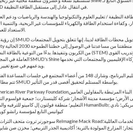
الربحية التي تشرك المجتمعات عبر منطقة خدمة SMUD في انتقال عادل إلى مستقبل الطاقة النظيفة.
ة النظيفة / تعليم العلوم والتكنولوجيا والهندسة والرياضيات ودعم العدال
ر، وكفاءة استخدام الطاقة والكهرباء للمؤسسات غير الربحية، والتنمية ال
الاستعداد للعمل. دورات تدريبية لأفراد المجتمع ذوي الموارد المحدودة.
من الكربون وتنفيذها. بدءًا من التوعية بالطاقة النظيفة ودروس العلوم والتكنولوجي
العاملة في المجتمعات منخفضة الموارد و
ويدعمهم في صنع تغيير هادف من شأنه أن يفيد المنطقة بأكملها للأجيال القادمة.
الجائزة التنافسية. وفقًا لمتطلبات Shine، تتم مطابقة استثمارات SMUD بواسطة المستلم لتحقيق أقصى قدر من التأثير.
 الأرض؛ مؤسسة مدينة الأشجار؛ شركة كلينستارت؛ جمعية فولسوم التاري
التعليم؛ منطقة فولتون إل كامينو للترفيه والمنتزه؛ استكشاف العقود الآجلة. مج
كيوانيس التابع لمؤسسة رانشو كورد