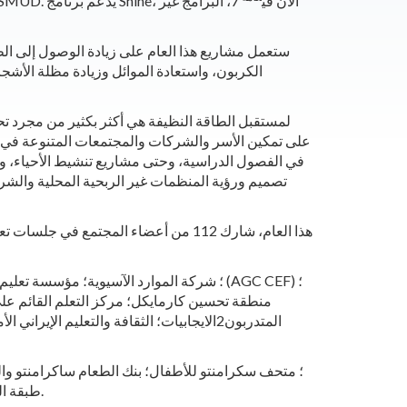
ستستفيد تسعة وعشرون منظمة محلية غير ربحية من تمويل يزيد عن580 ، 000 دولار أمريكي من برنامج Shine السنوي التابع لـ SMUD. يدعم برنامج Shine، الآن في
7، البرامج غير
ستعمل مشاريع هذا العام على زيادة الوصول إلى الطاق
الكربون، واستعادة الموائل وزيادة مظلة الأشجا
منطقة تحسين كارمايكل؛ مركز التعلم القائم على
طبقة التجار؛ المزارع المولودة بالتربة؛ أكاديمية الجذر التربيعي؛ مخزن صن شاين للأغذية ومركز الموارد؛ الجيش خلاص؛ أصوات الشباب.