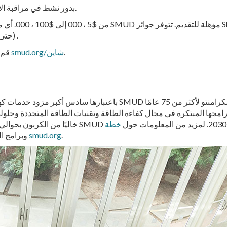
سوف يقوم SMUD بدور نشط في مراقبة الأداء والتقدم المحرز في كل مشروع.
Amplifier (حتى $50,000) وTransformer (حتى $100,000) .
.
smud.org/شاين
لمزيد من المعلومات حول برنامج SMUD Shine، قم بزيارة
باعتبارها سادس أكبر مزود خدمات كهربائية مملوك للمجتمع وغير هادف ل
امجها المبتكرة في مجال كفاءة الطاقة وتقنيات الطاقة المتجددة وحلوله
خطة
.
smud.org
وبرامج العملاء الخاصة بها، تفضل بزيارة