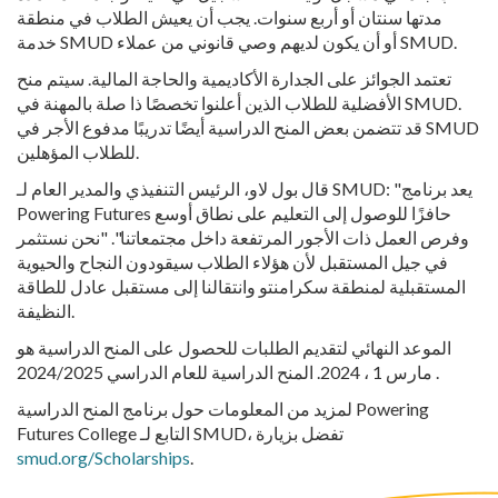
مدتها سنتان أو أربع سنوات. يجب أن يعيش الطلاب في منطقة
خدمة SMUD أو أن يكون لديهم وصي قانوني من عملاء SMUD.
تعتمد الجوائز على الجدارة الأكاديمية والحاجة المالية. سيتم منح
الأفضلية للطلاب الذين أعلنوا تخصصًا ذا صلة بالمهنة في SMUD.
قد تتضمن بعض المنح الدراسية أيضًا تدريبًا مدفوع الأجر في SMUD
للطلاب المؤهلين.
قال بول لاو، الرئيس التنفيذي والمدير العام لـ SMUD: "يعد برنامج
Powering Futures حافزًا للوصول إلى التعليم على نطاق أوسع
وفرص العمل ذات الأجور المرتفعة داخل مجتمعاتنا". "نحن نستثمر
في جيل المستقبل لأن هؤلاء الطلاب سيقودون النجاح والحيوية
المستقبلية لمنطقة سكرامنتو وانتقالنا إلى مستقبل عادل للطاقة
النظيفة.
الموعد النهائي لتقديم الطلبات للحصول على المنح الدراسية هو
مارس 1 ، 2024. المنح الدراسية للعام الدراسي 2024/2025 .
لمزيد من المعلومات حول برنامج المنح الدراسية Powering
Futures College التابع لـ SMUD، تفضل بزيارة
smud.org/Scholarships
.