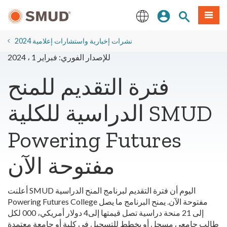
انتقل
ة طعام
بحث الموقع
تسجيل الدخول
إلى
المحتوى
English
الرئيسي
2024 نشرات إخبارية واستشارات إعلامية
للإصدار الفوري: فبراير 1 ، 2024
فترة التقديم للمنح
الدراسية للكلية SMUD
Powering Futures
مفتوحة الآن
أعلنت SMUD اليوم أن فترة التقديم لبرنامج المنح الدراسية
Powering Futures College مفتوحة الآن. يمنح البرنامج ما يصل
إلى 21 منحة دراسية تصل قيمتها إلى4 دولار أمريكي، 000 لكل
طالب جامعي مسجل أو يخطط للتسجيل في كلية أو جامعة معتمدة