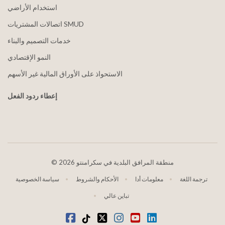
استخدام الأراضي
اتصالات المشتريات SMUD
خدمات التصميم والبناء
النمو الإقتصادي
الاستحواذ على الأوراق المالية غير الأسهم
إعطاء ردود الفعل
2026 منطقة المرافق البلدية في سكرامنتو
©
ترجمة اللغة
معلومات أدا
الأحكام والشروط
سياسة الخصوصية
تباين عالي
موقع YouTube
ينكدين
انستغرام
تويتر
تيكتوك
فيسبوك