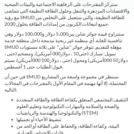
ستركز المقترحات على الرفاهية الاجتماعية والبيئات الصحية
والاقتصادات المزدهرة والتنقل وحلول الطاقة النظيفة التي تتماشى
مع رؤية SMUD للطاقة النظيفة، والتي ستعمل على التخلص من
جميع انبعاثات الكربون من إمدادات الطاقة بحلول 2030.
ستتراوح قيمة جوائز شاين بين5،000 دولار و100،000 دولار وهي
تنافسية للغاية. أي منظمة غير ربحية مدمجة داخل منطقة خدمة
SMUD مؤهلة للتقديم. تتوفر جوائز "شاين" على ثلاثة مستويات
تمويل: سبارك (حتى10 ، دولار000 أمريكي)، ومضخم (حتى ،
دولار50 000أمريكي) ومحول (حتى ، دولار100 000أمريكي). سيتم
قبول الطلبات حتى 1 أغسطس.
في حين أن SMUD ستنظر في مجموعة واسعة من المشاريع
المحتملة، إلا أنها مهتمة في المقام الأول بالمقترحات في المجالات
التالية:
التثقيف المجتمعي المتعلق بكفاءة الطاقة والطاقة المتجددة
والصحة والسلامة والمهارات التكنولوجية وتعليم العلوم
والتكنولوجيا والهندسة والرياضيات (STEM)
تنشيط الأحياء أو تجميلها
البيئة، وكفاءة الطاقة، والحفاظ على الطاقة أو الحد من
غازات الاحتباس الحراري