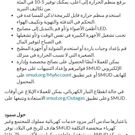
برفع منظم الحرارة إلى أعلى، يمكنك توفير 5-10 في المئة
من تكاليف التبريد.
استخدم منظم حرارة قابل للبرمجة/ذكي للمساعدة في
التحكم في التدفئة والتهوية وتكييف الهواء.
أطفئ الأضواء و/أو قم بالتبديل إلى مصابيح LED.
تجنب تشغيل الأجهزة الكبيرة في نفس الوقت و/أو تشغيلها
في الصباح لتوفير المال.
قم بإعداد وجبات باردة أو استخدم الشواية أو أجهزة المطبخ
الصغيرة التي لا تسبب الحرارة في منزلك.
يمكن للعملاء أيضًا الحصول على نصائح مخصصة وإدارة
فواتيرهم وإعداد التنبيهات على موقع SMUD الإلكتروني
أو عبر تطبيق SMUD للهاتف
smud.org/MyAccount
على
المحمول.
في حالة انقطاع التيار الكهربائي، يمكن للعملاء الإبلاغ عن أوقات
وعلى تطبيق SMUD .
smud.org/Outages
الاستعادة وتتبعها على
حول سمود
باعتبارها سادس أكبر مزود خدمات كهربائية مملوك للمجتمع وغير
هادف للربح في البلاد، توفر SMUD كهرباء منخفضة التكلفة
وموثوقة لمقاطعة سكرامنتو لأكثر من 75 عامًا. SMUD هي شركة