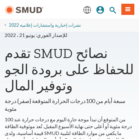
انتقل
ة طعام
بحث الموقع
تسجيل الدخول
إلى
المحتوى
English
الرئيسي
2022 نشرات إخبارية واستشارات إعلامية
للإصدار الفوري: يونيو 21 ، 2022
تقدم SMUD نصائح
للحفاظ على برودة الجو
وتوفير المال
سبعة أيام من 100درجات الحرارة المتوقعة {صفر} درجة
مئوية
من المتوقع أن تبدأ موجة حارة اليوم مع درجات حرارة عند 100
درجة مئوية أو أعلى حتى نهاية الأسبوع المقبل. تُعد موثوقية الطاقة
قيمة أساسية، ولدى SMUD ما يكفي من موارد الطاقة لتلبية