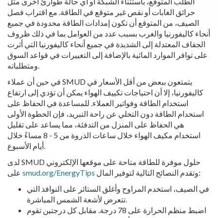
الطلب المتوقع، باستثناء الشبكة أو أي حالة طوارئ أخرى مثل
حرائق الغابات أو نقص غير متوقع في الطاقة. مع اقتراب فصل
الصيف، من المتوقع أن تكون إمدادات الطاقة محدودة في جميع
أنحاء كاليفورنيا والغرب بسبب عدد من العوامل بما في ذلك ظروف
الجفاف المعتدلة إلى الشديدة في جميع أنحاء كاليفورنيا التي أثرت
على توافر الموارد المائية بالإضافة إلى التغييرات في قواعد السوق
ومتطلباته.
في حين أن عملاء SMUD يتمتعون ببعض من أقل الأسعار في
كاليفورنيا، إلا أن احتياجات تكييف الهواء يمكن أن تؤدي إلى ارتفاع
استخدام الطاقة وفواتير العملاء. للمساعدة في الحفاظ على
استخدام الطاقة دون التخلي عن راحة التبريد، فإن الخطوة الأولى
هي الحفاظ على المنزل من التدفئة، مما يساعد على تقليل
استخدام مكيف الهواء خلال ساعات الذروة من 5 - 8 مساءً خلال
أيام الأسبوع.
لدى SMUD حلول موفرة للطاقة متاحة على موقعها الإلكتروني
وتقدم النصائح التالية لتوفير المال:
smud.org/EnergyTips
على
في الصيف، استخدم المراوح وأغلق الستائر على النوافذ التي
تتعرض لأشعة الشمس المباشرة.
اضبط منظم الحرارة على 78 درجة. مقابل كل درجتين تقوم