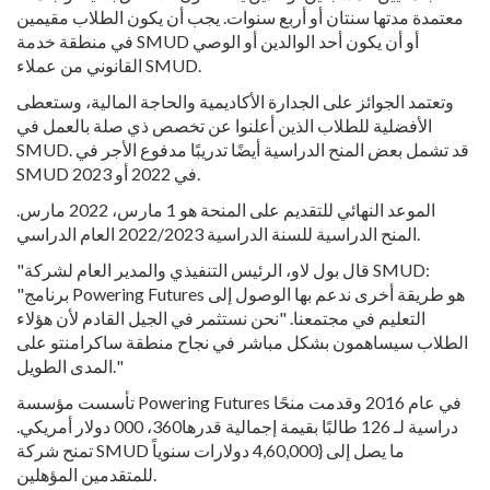
معتمدة مدتها سنتان أو أربع سنوات. يجب أن يكون الطلاب مقيمين
في منطقة خدمة SMUD أو أن يكون أحد الوالدين أو الوصي
القانوني من عملاء SMUD.
وتعتمد الجوائز على الجدارة الأكاديمية والحاجة المالية، وستعطى
الأفضلية للطلاب الذين أعلنوا عن تخصص ذي صلة بالعمل في
SMUD. قد تشمل بعض المنح الدراسية أيضًا تدريبًا مدفوع الأجر في
SMUD في 2022 أو 2023.
الموعد النهائي للتقديم على المنحة هو 1 مارس، 2022 مارس.
المنح الدراسية للسنة الدراسية 2022/2023 العام الدراسي.
"قال بول لاو، الرئيس التنفيذي والمدير العام لشركة SMUD:
"برنامج Powering Futures هو طريقة أخرى ندعم بها الوصول إلى
التعليم في مجتمعنا. "نحن نستثمر في الجيل القادم لأن هؤلاء
الطلاب سيساهمون بشكل مباشر في نجاح منطقة ساكرامنتو على
المدى الطويل."
تأسست مؤسسة Powering Futures في عام 2016 وقدمت منحًا
دراسية لـ 126 طالبًا بقيمة إجمالية قدرها360، 000 دولار أمريكي.
تمنح شركة SMUD ما يصل إلى {4,60,000 دولارات سنوياً
للمتقدمين المؤهلين.