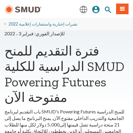
انتقل
ة طعام
بحث الموقع
تسجيل الدخول
إلى
المحتوى
English
الرئيسي
2022 نشرات إخبارية واستشارات إعلامية
للإصدار الفوري: فبراير 3 ، 2022
فترة التقديم للمنح
الدراسية للكلية SMUD
Powering Futures
مفتوحة الآن
باب التقديم لبرنامج SMUD's Powering Futures للمنح الدراسية
الجامعية والتدريب الداخلي مفتوح الآن. يمنح البرنامج ما يصل إلى
21 منحة دراسية تصل قيمتها إلى5،000 دولار لكل منها للطلاب
الجامعيين المسجلين أو الذين يخططون للالتحاق بكلية أو جامعة