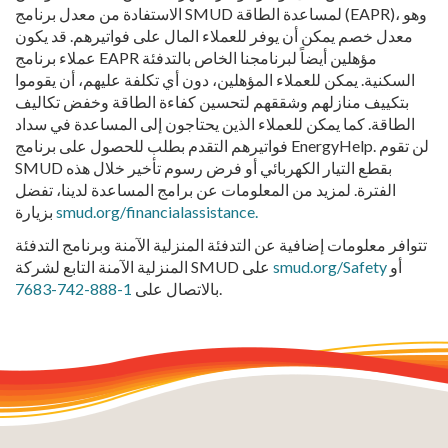
الاستفادة من معدل برنامج SMUD لمساعدة الطاقة (EAPR)، وهو
معدل خصم يمكن أن يوفر للعملاء المال على فواتيرهم. قد يكون
عملاء برنامج EAPR مؤهلين أيضاً لبرنامجنا الخاص بالتدفئة
السكنية. يمكن للعملاء المؤهلين، دون أي تكلفة عليهم، أن يقوموا
بتكييف منازلهم وشققهم لتحسين كفاءة الطاقة وخفض تكاليف
الطاقة. كما يمكن للعملاء الذين يحتاجون إلى المساعدة في سداد
فواتيرهم التقدم بطلب للحصول على برنامج EnergyHelp. لن تقوم
SMUD بقطع التيار الكهربائي أو فرض رسوم تأخير خلال هذه
الفترة. لمزيد من المعلومات عن برامج المساعدة لدينا، تفضل
smud.org/financialassistance.
بزيارة
تتوافر معلومات إضافية عن التدفئة المنزلية الآمنة وبرنامج التدفئة
أو
smud.org/Safety
المنزلية الآمنة التابع لشركة SMUD على
.
بالاتصال على
1-888-742-7683