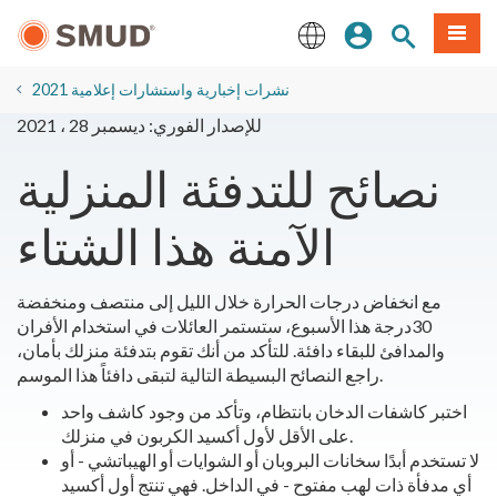
انتقل
ة طعام
بحث الموقع
تسجيل الدخول
إلى
المحتوى
English
الرئيسي
2021 نشرات إخبارية واستشارات إعلامية
للإصدار الفوري: ديسمبر 28 ، 2021
نصائح للتدفئة المنزلية
الآمنة هذا الشتاء
مع انخفاض درجات الحرارة خلال الليل إلى منتصف ومنخفضة
30درجة هذا الأسبوع، ستستمر العائلات في استخدام الأفران
والمدافئ للبقاء دافئة. للتأكد من أنك تقوم بتدفئة منزلك بأمان،
راجع النصائح البسيطة التالية لتبقى دافئاً هذا الموسم.
اختبر كاشفات الدخان بانتظام، وتأكد من وجود كاشف واحد
على الأقل لأول أكسيد الكربون في منزلك.
لا تستخدم أبدًا سخانات البروبان أو الشوايات أو الهيباتشي - أو
أي مدفأة ذات لهب مفتوح - في الداخل. فهي تنتج أول أكسيد