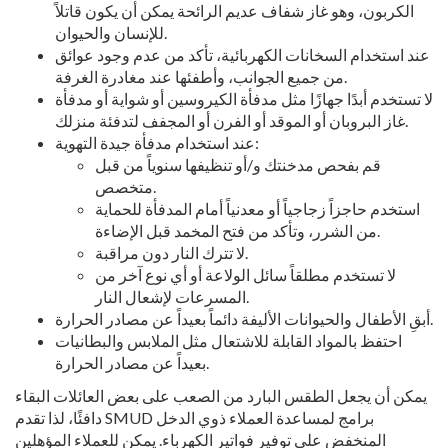
الكربون، وهو غاز شفاف عديم الرائحة يمكن أن يكون قاتلاً
للإنسان والحيوان.
عند استخدام السخانات الكهربائية، تأكد من عدم وجود عوائق
من جميع الجوانب، وأطفئها عند مغادرة الغرفة.
لا تستخدم أبدًا جهازًا مثل مدفأة الكيروسين أو شواية أو مدفأة
غاز البروبان أو الموقد أو الفرن أو المجفف لتدفئة منزلك.
عند استخدام مدفأة جيدة التهوية:
قم بفحص مدخنتك و/أو تنظيفها سنوياً من قبل
متخصص.
استخدم حاجزاً زجاجياً أو معدنياً أمام المدفأة للحماية
من الشرر، وتأكد من فتح المخمد قبل الإضاءة.
لا تترك النار دون مراقبة.
لا تستخدم مطلقاً سائل الولاعة أو أي نوع آخر من
المسرعات لإشعال النار.
أبقِ الأطفال والحيوانات الأليفة دائماً بعيداً عن مصادر الحرارة.
احتفظ بالمواد القابلة للاشتعال مثل الملابس والبطانيات
بعيداً عن مصادر الحرارة.
يمكن أن يجعل الطقس البارد من الصعب على بعض العائلات البقاء
دافئًا، لذا تقدم SMUD برامج لمساعدة العملاء ذوي الدخل
المنخفض على توفير فواتير الكهرباء. يمكن للعملاء المؤهلين