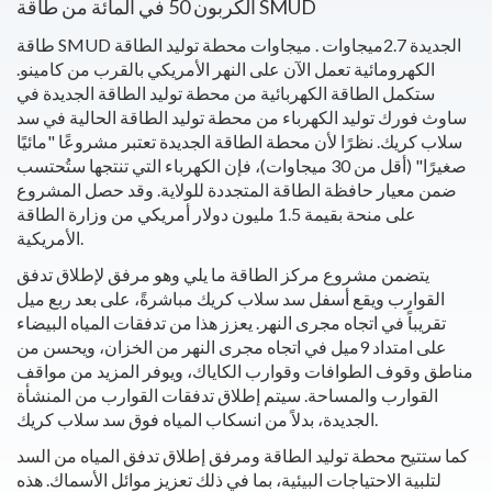
الكربون 50 في المائة من طاقة SMUD
طاقة SMUD الجديدة 2.7ميجاوات . ميجاوات محطة توليد الطاقة
الكهرومائية تعمل الآن على النهر الأمريكي بالقرب من كامينو.
ستكمل الطاقة الكهربائية من محطة توليد الطاقة الجديدة في
ساوث فورك توليد الكهرباء من محطة توليد الطاقة الحالية في سد
سلاب كريك. نظرًا لأن محطة الطاقة الجديدة تعتبر مشروعًا "مائيًا
صغيرًا" (أقل من 30 ميجاوات)، فإن الكهرباء التي تنتجها ستُحتسب
ضمن معيار حافظة الطاقة المتجددة للولاية. وقد حصل المشروع
على منحة بقيمة 1.5 مليون دولار أمريكي من وزارة الطاقة
الأمريكية.
يتضمن مشروع مركز الطاقة ما يلي
وهو مرفق لإطلاق تدفق
القوارب ويقع أسفل سد سلاب كريك مباشرةً، على بعد ربع ميل
تقريباً في اتجاه مجرى النهر.
يعزز هذا من تدفقات المياه البيضاء
على امتداد 9ميل في اتجاه مجرى النهر من الخزان، ويحسن من
مناطق وقوف الطوافات وقوارب الكاياك، ويوفر المزيد من مواقف
القوارب والمساحة.
سيتم إطلاق تدفقات القوارب من المنشأة
الجديدة، بدلاً من انسكاب المياه فوق سد سلاب كريك.
كما ستتيح محطة توليد الطاقة ومرفق إطلاق تدفق المياه من السد
لتلبية الاحتياجات البيئية، بما في ذلك تعزيز موائل الأسماك. هذه