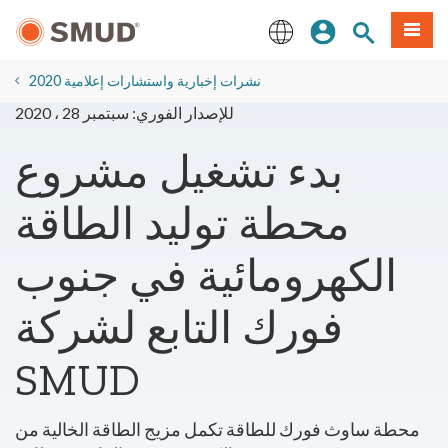
انتقل
ة طعام
بحث الموقع
تسجيل الدخول
إلى
المحتوى
English
الرئيسي
2020 نشرات إخبارية واستشارات إعلامية
للإصدار الفوري: سبتمبر 28 ، 2020
بدء تشغيل مشروع
محطة توليد الطاقة
الكهرومائية في جنوب
فورك التابع لشركة
SMUD
محطة ساوث فورك للطاقة تكمل مزيج الطاقة الخالية من