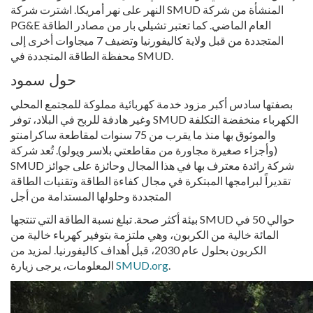
النهر على نهر أمريكا. اشترت شركة SMUD المنشأة من شركة
PG&E العام الماضي. كما تعتبر تشيلي بار من مصادر الطاقة
المتجددة من قبل ولاية كاليفورنيا وتضيف 7 ميجاوات أخرى إلى
محفظة الطاقة المتجددة في SMUD.
حول سمود
بصفتها سادس أكبر مزود خدمة كهربائية مملوكة للمجتمع المحلي
وغير هادفة للربح في البلاد، توفر SMUD الكهرباء منخفضة التكلفة
والموثوق بها منذ ما يقرب من 75 سنوات لمقاطعة ساكرامنتو
(وأجزاء صغيرة مجاورة من مقاطعتي بلاسر ويولو). تُعد شركة
SMUD شركة رائدة معترف بها في هذا المجال وحائزة على جوائز
تقديراً لبرامجها المبتكرة في مجال كفاءة الطاقة وتقنيات الطاقة
المتجددة وحلولها المستدامة من أجل
بيئة أكثر صحة. تبلغ نسبة الطاقة التي تنتجها SMUD حوالي 50 في
المائة خالية من الكربون، وهي ملتزمة بتوفير كهرباء خالية من
الكربون بحلول عام 2030، قبل أهداف كاليفورنيا. لمزيد من
.
SMUD.org
المعلومات، يرجى زيارة