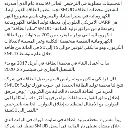
التحسينات مطلوبة في الترخيص الحالي 50لمدة عام الذي أصدرته
لجنة تنظيم الطاقة الفيدرالية لـ SMUD لتشغيل محطات الطاقة
الكهرومائية في سييرا نيفادا، والمعروف باسم مشروع النهر
الأمريكي العلوي. إن محطة توليد الطاقة الكهرومائية UARP هي
"سلم الطاقة" في SMUD - وهو نظام من مرافق توليد الطاقة
الكهرومائية التي توفر ما يقرب من 700 ميجاوات من الطاقة
الكهرومائية النظيفة منخفضة التكلفة وغير المسببة لانبعاثات
الكربون، وهو ما يكفي لتوفير حوالي 15 إلى 20 في المائة من طاقة
SMUD خلال عام متوسط.
بدأت أعمال البناء في محطة الطاقة في أبريل 2017 مع بدء
التشغيل التجاري في سبتمبر 25، 2020.
قال فرانكي ماكديرموت، رئيس قسم توصيل الطاقة في شركة
SMUD: "تتيح لنا محطة توليد الطاقة الجديدة في جنوب فورك توليد
المزيد من الطاقة المتجددة الخالية من الكربون". "يوفر مرفق
إطلاق تدفق القوارب تدفقات مياه ترفيهية أكثر دقة وأمانًا لراكبي
القوارب مع الامتثال لمتطلبات إطلاق القوارب الخاصة بالترخيص
الفيدرالي 50سنة."
يبدأ مشروع محطة توليد الطاقة في ساوث فورك في الوقت الذي
تنتظر فيه شركة SMUD إغلاق منشأة تشيلي بار المائية في أسفل