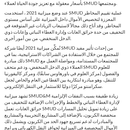
بأسعار معقولة مع تعزيز جودة الحياة لعملاء SMUD ومجتمعها.
عند وضع ميزانية 2021 ، استخدمت SMUD عملية تقييم المخاطر
المعززة لتخصيص الأموال داخل الميزانية على أساس مستوى
المخاطر. وقد أتاح ذلك مجالاً لاستيعاب الزيادات غير المتوقعة في
التخفيف من حدة حرائق الغابات وإدارة الغطاء النباتي وإعانات ذوي
الدخل المنخفض، من بين أمور أخرى.
تُمكِّن ميزانية 2021 أيضًا شركة SMUD من إحداث تأثير مفيد
للمجتمع من خلال الاستفادة من الشراكات الاستراتيجية، بما في
ذلك مبادرة SMUD للمجتمعات المستدامة، ومواصلة العمل مع
العملاء ذوي الدخل المنخفض، ودعم متحف SMUD للعلوم
والفضول (مركز العلوم في باورهاوس سابقًا)، ومركز كاليفورنيا
للتنقل، وهو مبادرة ابتكارية بين القطاعين العام والخاص لجعل
سكرامنتو مركزًا دوليًا للاستثمار في التنقل الإلكتروني.
تشهد ميزانية SMUD&M زيادة طفيفة بسبب النفقات الإلزامية
لإدارة الغطاء النباتي والخطط والإجراءات الإضافية للتخفيف من
حرائق الغابات. تعمل SMUD على زيادة تمويل تحليل المسارات
منخفضة الكربون، بالإضافة إلى المشاريع التجريبية والمشاريع
والمبادرات لدعم
تسريع جهود الحد من الكربون. ويشمل ذلك
الأموال المخصصة في الميزانية لحوافز النقل الكهربائي وبرامج