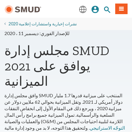
انتقل
ة طعام
بحث الموقع
تسجيل الدخول
إلى
المحتوى
English
الرئيسي
2020 نشرات إخبارية واستشارات إعلامية
للإصدار الفوري: ديسمبر 11 ، 2020
مجلس إدارة SMUD
يوافق على 2021
الميزانية
وافق مجلس إدارة SMUD المنتخب على ميزانية قدرها 1.7 مليار
دولار أمريكي لـ 2021. وتقل الميزانية بحوالي 62 ملايين دولار عن
ميزانية 2020 ، ويرجع ذلك في المقام الأول إلى انخفاض النفقات
السلعية والرأسمالية. تمول الميزانية جميع برامج رأس المال
والعمليات والصيانة (O&M) اللازمة لتلبية احتياجات المجلس من
التوجّه الاستراتيجي
. ولتحقيق هذا التوجه، لا بد من وجود إدارة مالية