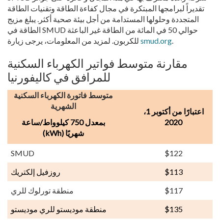
تقديراً لبرامجها المبتكرة في مجال كفاءة الطاقة وتقنيات الطاقة
المتجددة وحلولها المستدامة من أجل بيئة صحية أكثر. يبلغ مزيج
الطاقة في SMUD حوالي 50 في المائة من الطاقة غير الباعثة
.
smud.org
للكربون. لمزيد من المعلومات، يرجى زيارة
مقارنة متوسط فواتير الكهرباء السكنية
للمرافق في كاليفورنيا
متوسط فاتورة الكهرباء السكنية
الشهرية
اعتبارًا من أكتوبر 1،
2020
بمعدل 750 كيلوواط/ساعة
(kWh) شهريًا
SMUD
$122
$113
روزفيل إلكتريك
$117
منطقة تورلوك للري
$135
منطقة موديستو للري موديستو