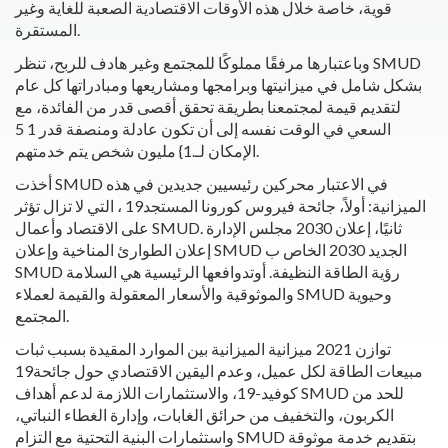
قوية، خاصة خلال هذه الأوقات الاقتصادية الصعبة للغاية وغير
المستقرة.
وباعتبارها مرفقًا مملوكًا للمجتمع وغير هادف للربح، تنظر SMUD
بشكل شامل في ميزانيتها وبرامجها ومشاريعها ومبادراتها كل عام
لتقديم قيمة لمجتمعنا بطريقة تحقق أقصى قدر من الفائدة، مع
السعي في الوقت نفسه إلى أن تكون عادلة ومنصفة قدر 1 5
الإمكان لـ.1} مليون شخص يتم خدمتهم.
أخذت SMUD في الاعتبار محركين رئيسيين جديدين في هذه
الميزانية: أولاً، جائحة فيروس كورونا المستجد19 ، التي لا تزال تؤثر
على الاقتصاد وأعمال SMUD. ثانيًا، إعلان 2030 مجلس الإدارة
إعلان الطوارئ المناخية وإعلان SMUD الجديد 2030 الخاص ب
SMUD رؤية الطاقة النظيفة.
أوت
دوافعها الرئيسية هي السلامة
والموثوقية والأسعار المعقولة والقيمة لعملاء SMUD وحيوية
المجتمع.
توازن 2021 ميزانية الميزانية بين الموارد المقيدة بسبب ثبات
مبيعات الطاقة لكل عميل، وعدم اليقين الاقتصادي حول جائحة19
كوفيد-19، والاستثمارات اللازمة لدعم أهداف SMUD للحد من
الكربون، والتخفيف من حرائق الغابات، وإدارة الغطاء النباتي،
واستثمارات البنية التحتية مع التزام SMUD بتقديم خدمة موثوقة