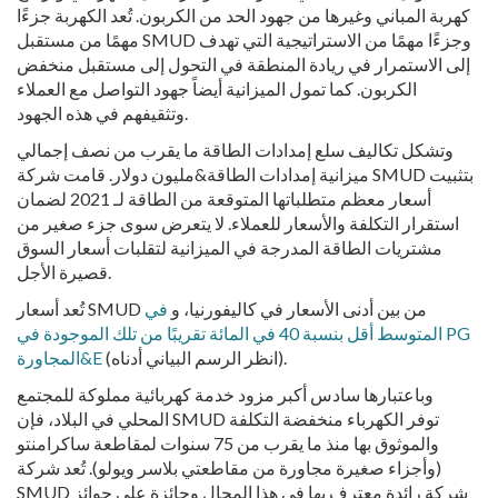
كهربة المباني وغيرها من جهود الحد من الكربون. تُعد الكهربة جزءًا
مهمًا من مستقبل SMUD وجزءًا مهمًا من الاستراتيجية التي تهدف
إلى الاستمرار في ريادة المنطقة في التحول إلى مستقبل منخفض
الكربون. كما تمول الميزانية أيضاً جهود التواصل مع العملاء
وتثقيفهم في هذه الجهود.
وتشكل تكاليف سلع إمدادات الطاقة ما يقرب من نصف إجمالي
ميزانية إمدادات الطاقة&مليون دولار. قامت شركة SMUD بتثبيت
أسعار معظم متطلباتها المتوقعة من الطاقة لـ 2021 لضمان
استقرار التكلفة والأسعار للعملاء. لا يتعرض سوى جزء صغير من
مشتريات الطاقة المدرجة في الميزانية لتقلبات أسعار السوق
قصيرة الأجل.
تُعد أسعار SMUD من بين أدنى الأسعار في كاليفورنيا، و
في
المتوسط أقل بنسبة 40 في المائة تقريبًا من تلك الموجودة في PG
(انظر الرسم البياني أدناه).
المجاورة&E
وباعتبارها سادس أكبر مزود خدمة كهربائية مملوكة للمجتمع
المحلي في البلاد، فإن SMUD توفر الكهرباء منخفضة التكلفة
والموثوق بها منذ ما يقرب من 75 سنوات لمقاطعة ساكرامنتو
(وأجزاء صغيرة مجاورة من مقاطعتي بلاسر ويولو). تُعد شركة
SMUD شركة رائدة معترف بها في هذا المجال وحائزة على جوائز