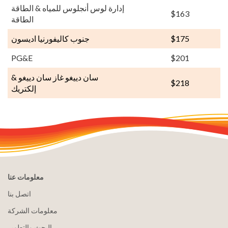
إدارة لوس أنجلوس للمياه & الطاقة
$163
الطاقة
$175
جنوب كاليفورنيا اديسون
PG&E
$201
سان دييغو غاز سان دييغو &
$218
إلكتريك
معلومات عنا
اتصل بنا
معلومات الشركة
البحث والتطوير