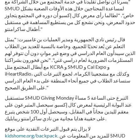
"يسرنا أن نواصل تقليدنا في خدمة المجتمع من خلال الشراكة مع
SMUD لمساعدة المحتاجين خلال هذه الأوقات الصعبة بشكل
خاص". "لطالما رأى معرض كال إكسبو أن دوره في المجتمع يتجاوز
حدود المعرض، ونحن نشجع كل من يستطيع المساهمة في مستقبل
أطفال ساكرامنتو."
قال رئيس نادي الجمهورية ومدير العمليات بن غامبيرت: "يمثل
التعلم عن بُعد تحديًا للجميع، وخاصة بالنسبة للعديد من الطلاب
الذين سيبدأون العام الدراسي في وضع غير مواتٍ دون أن تتوفر لهم
المستلزمات الضرورية لعام دراسي غني". "نحن فخورون بشراكتنا
مع أبطال المجتمع مثل KCRA و SMUD و Cal Expo و
iHeartRadio، وكذلك مع مشجعينا الكرماء، لجمع التبرعات التي
ستساعد الطلاب في جميع أنحاء المنطقة على بدء العام الدراسي
على الطريق الصحيح."
ستستقبل SMUD Giving Monday التبرع حتى الساعة 5 مساءً
عند البوابة الرئيسية لمعرض كال إكسبو. سيحصل المتبرعون على
معقم لليدين مجاناً في المقابل، وسيحصل أول 100 شخص يتبرع
على حقيبة هدايا مجانية من نادي ساكرامنتو ريبابليك.
لا يزال يتم قبول التبرعات النقدية على موقع
للمزيد من المعلومات عن SMUD
kidshome.org/backpack.