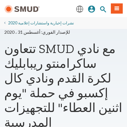
انتقل
ة طعام
بحث الموقع
تسجيل الدخول
إلى
المحتوى
English
الرئيسي
2020 نشرات إخبارية واستشارات إعلامية
للإصدار الفوري: أغسطس 31 ، 2020
تتعاون SMUD مع نادي
ساكرامنتو ريبابليك
لكرة القدم ونادي كال
إكسبو في حملة "يوم
اثنين العطاء" للتجهيزات
المدرسية