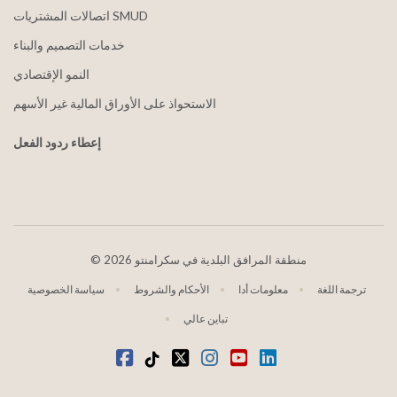
اتصالات المشتريات SMUD
خدمات التصميم والبناء
النمو الإقتصادي
الاستحواذ على الأوراق المالية غير الأسهم
إعطاء ردود الفعل
2026 منطقة المرافق البلدية في سكرامنتو
©
ترجمة اللغة
معلومات أدا
الأحكام والشروط
سياسة الخصوصية
تباين عالي
موقع YouTube
ينكدين
انستغرام
تويتر
تيكتوك
فيسبوك