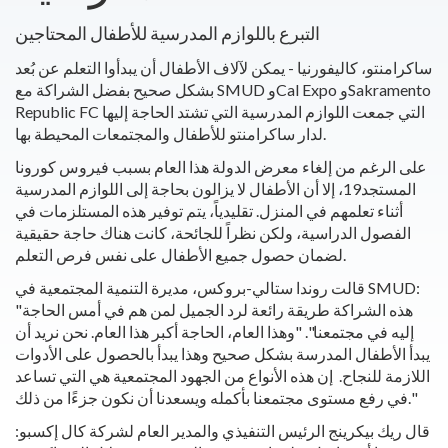
التبرع باللوازم المدرسية للأطفال المحتاجين
ساكرامنتو، كاليفورنيا - يمكن لآلاف الأطفال أن يبدأوا التعلم عن بُعد
بشكل صحيح بفضل الشراكة مع SMUD وCal Expo وSakramento
Republic FC التي جمعت اللوازم المدرسية التي تشتد الحاجة إليها
لدار ساكرامنتو للأطفال والمجتمعات المحيطة بها.
على الرغم من إلغاء معرض الدولة هذا العام بسبب فيروس كورونا
المستجد19، إلا أن الأطفال لا يزالون بحاجة إلى اللوازم المدرسية
أثناء تعلمهم في المنزل. تقليدياً، يتم توفير هذه المستلزمات في
الفصول الدراسية، ولكن نظراً للجائحة، كانت هناك حاجة حقيقية
لضمان حصول جميع الأطفال على نفس فرص التعلم.
قالت روندا ستالي-بروكس، مديرة التنمية المجتمعية في SMUD:
"هذه الشراكة طريقة رائعة لرد الجميل لمن هم في أمس الحاجة
إليه في مجتمعنا". "وهذا العام، الحاجة أكبر هذا العام. نحن نريد أن
يبدأ الأطفال المدرسة بشكل صحيح وهذا يبدأ بالحصول على الأدوات
اللازمة للنجاح. إن هذه الأنواع من الجهود المجتمعية هي التي تساعد
في رفع مستوى مجتمعنا بأكمله ويسعدنا أن نكون جزءًا من ذلك."
قال ريك بيكرينج الرئيس التنفيذي والمدير العام لشركة كال إكسبو: