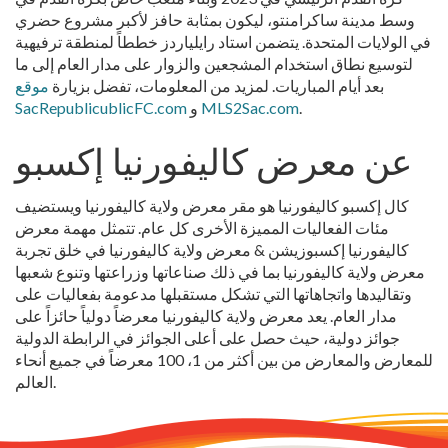
وسط مدينة ساكرامنتو، ليكون بمثابة حافز لأكبر مشروع حضري
في الولايات المتحدة. يتضمن استاد رايلياردز خططاً لمنطقة ترفيهية
لتوسيع نطاق استخدام المشجعين والزوار على مدار العام إلى ما
بعد أيام المباريات. لمزيد من المعلومات، تفضل بزيارة
موقع
.
MLS2Sac.com
و
SacRepublicublicFC.com
عن معرض كاليفورنيا إكسبو
كال إكسبو كاليفورنيا هو مقر معرض ولاية كاليفورنيا ويستضيف
مئات الفعاليات المميزة الأخرى كل عام. تتمثل مهمة معرض
كاليفورنيا إكسبوزيشن & معرض ولاية كاليفورنيا في خلق تجربة
معرض ولاية كاليفورنيا بما في ذلك صناعاتها وزراعتها وتنوع شعبها
وتقاليدها واتجاهاتها التي تشكل مستقبلها مدعومة بفعاليات على
مدار العام. يعد معرض ولاية كاليفورنيا معرضاً دولياً حائزاً على
جوائز دولية، حيث حصل على أعلى الجوائز في الرابطة الدولية
للمعارض والمعارض من بين أكثر من 1، 100 معرضاً في جميع أنحاء
العالم.