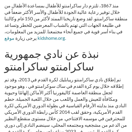
منذ 1867، تلتزم دار ساكرامنتو للأطفال بمساعدة الأطفال من
خلال توفير رعاية عالية الجودة للأطفال والأسر الأكثر ضعفاً في
منطقة ساكرامنتو. لقد وضع تاريخنا الممتد لأكثر من 150عام وكالتنا
في طليعة الجهات التي تهتم بالشباب المعرضين للخطر وتساعد
في بناء أسر قوية في جميع أنحاء مجتمعنا. للمزيد من المعلومات،
موقع kidshome.org.
يرجى زيارة
نبذة عن نادي جمهورية
ساكرامنتو ساكرامنتو
تم إطلاق نادي ساكرامنتو ريبابليك لكرة القدم في 2013، وقد تم
إطلاقه خلال يوم كرة القدم في ساك سوكرامنتو في ، وهو موجود
لجعل منطقة العاصمة كاليفورنيا أكثر الأماكن إلهامًا وحيوية
ومكافأة للعيش والعمل واللعب من خلال اللعبة الجميلة. حطم
النادي منذ بدايته الأرقام القياسية في بطولة الدوري الأمريكي لكرة
القدم الأمريكية، وحقق لقب 2014 كأس رابطة الدوري الأمريكي
للمحترفين في موسمه الافتتاحي. من خلال مستوى منقطع النظير
من الدعم من مشجعيه ومجتمعه المحلي، سينضم النادي إلى دوري
كرة القدم الرئيسي في 2023 وبناء ملعب خاص بكرة القدم في