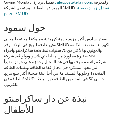
ولمعرفة
calexpostatefair.com,
Giving Monday، تفضل بزيارة
تفضل بزيارة صفحة
المزيد عن العطاء المجتمعي لشركة SMUD،
.
مجتمع SMUD
حول سمود
بصفتها سادس أكبر مزود خدمة كهربائية مملوكة للمجتمع المحلي
وغير هادفة للربح في البلاد، توفر SMUD الكهرباء منخفضة التكلفة
والموثوق بها لأكثر من 70 سنوات لمقاطعة ساكرامنتو وأجزاء
صغيرة مجاورة من مقاطعتي بلاسر ويولو. تُعد شركة SMUD
شركة رائدة معترف بها في هذا المجال وحائزة على جوائز تقديراً
لبرامجها المبتكرة في مجال كفاءة الطاقة وتقنيات الطاقة
المتجددة وحلولها المستدامة من أجل بيئة صحية أكثر. يبلغ مزيج
الطاقة في SMUD حوالي 50 في المائة من الطاقة غير الباعثة
للكربون.
نبذة عن دار ساكرامنتو
للأطفال