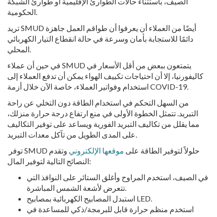
الصيف، باستثناء حالات الطوارئ الإقليمية أو طوارئ الشبكة
الحكومية.
تريد SMUD أيضًا من العملاء أن يعرفوا أن طواقم العمل جاهزة
دائمًا للاستجابة بأمان وسرعة في حالة انقطاع التيار الكهربائي
المحلي.
في حين أن عملاء SMUD يتمتعون ببعض من أقل الأسعار في
كاليفورنيا، إلا أن احتياجات تكييف الهواء يمكن أن تدفع العملاء إلى
استخدام وفواتير العملاء، خاصة الآن خلال أزمة COVID-19.
من السهل التحكم في استخدام الطاقة دون التخلي عن راحة
التبريد. تتمثل الخطوة الأولى في منع ارتفاع درجة حرارة منزلك،
مما يقلل من تكاليف التبريد الفورية ويساعد على توفير التكاليف
على المدى الطويل من تآكل معدات التبريد.
توفر SMUD حلولاً لتوفير الطاقة على
موقعها الإلكتروني
وتقدم
النصائح التالية لتوفير المال:
في الصيف، استخدم المراوح وأغلق الستائر على النوافذ التي
تتعرض لأشعة الشمس المباشرة.
استبدل المصابيح الكهربائية بمصابيح LED.
استخدم منظم حرارة قابل للبرمجة/ذكي للمساعدة في