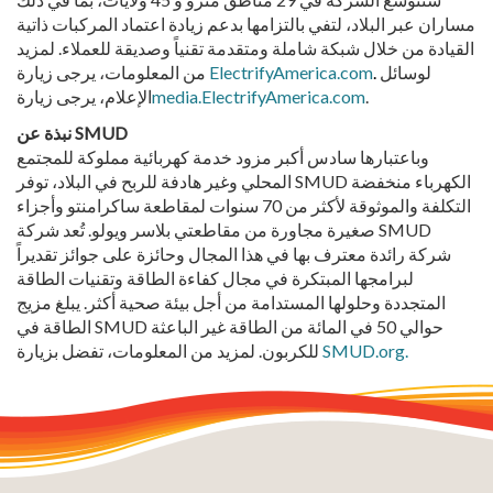
مساران عبر البلاد، لتفي بالتزامها بدعم زيادة اعتماد المركبات ذاتية
القيادة من خلال شبكة شاملة ومتقدمة تقنياً وصديقة للعملاء. لمزيد
لوسائل
.
ElectrifyAmerica.com
من المعلومات، يرجى زيارة
.
media.ElectrifyAmerica.com
الإعلام، يرجى زيارة
نبذة عن SMUD
وباعتبارها سادس أكبر مزود خدمة كهربائية مملوكة للمجتمع
المحلي وغير هادفة للربح في البلاد، توفر SMUD الكهرباء منخفضة
التكلفة والموثوقة لأكثر من 70 سنوات لمقاطعة ساكرامنتو وأجزاء
صغيرة مجاورة من مقاطعتي بلاسر ويولو. تُعد شركة SMUD
شركة رائدة معترف بها في هذا المجال وحائزة على جوائز تقديراً
لبرامجها المبتكرة في مجال كفاءة الطاقة وتقنيات الطاقة
المتجددة وحلولها المستدامة من أجل بيئة صحية أكثر. يبلغ مزيج
الطاقة في SMUD حوالي 50 في المائة من الطاقة غير الباعثة
SMUD.org.
للكربون. لمزيد من المعلومات، تفضل بزيارة