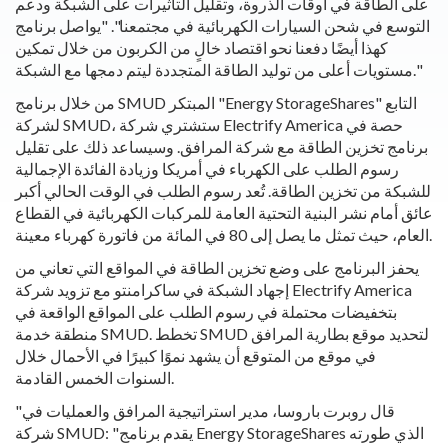
على الطاقة في أوقات الذروة، وتقليل التأثيرات على الشبكة ودعم
التوسع في شحن السيارات الكهربائية في مجتمعنا". "يواصل برنامج
كهذا أيضًا دفعنا نحو اقتصاد خالٍ من الكربون من خلال تمكين
مستويات أعلى من توليد الطاقة المتجددة ليتم دمجها مع الشبكة."
من خلال برنامج SMUD المبتكر "Energy StorageShares" التابع
لشركة SMUD، ستشتري شركة Electrify America حصة في
برنامج تخزين الطاقة مع شركة المرافق. وسيساعد ذلك على تقليل
رسوم الطلب على الكهرباء في أمريكا وزيادة الفائدة الإجمالية
للشبكة من تخزين الطاقة. تُعد رسوم الطلب في الوقت الحالي أكبر
عائق أمام نشر البنية التحتية العامة للمركبات الكهربائية في القطاع
العام، حيث تمثل ما يصل إلى 80 في المائة من فاتورة كهرباء معينة.
يحفز البرنامج على وضع تخزين الطاقة في المواقع التي تعاني من
إجهاد الشبكة في ساكرامنتو مع تزويد شركة Electrify America
بتخفيضات محتملة في رسوم الطلب على المواقع الواقعة في
منطقة خدمة SMUD. تخطط SMUD لتحديد موقع بطارية المرافق
في موقع من المتوقع أن يشهد نموًا كبيرًا في الأحمال خلال
السنوات الخمس القادمة.
"قال روبرت باروسا، مدير استراتيجية المرافق والعمليات في
شركة SMUD: "يقدم برنامج Energy StorageShares الذي طورته