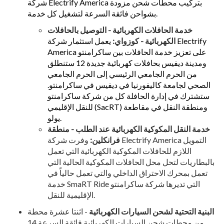
شركة Electrify America بتركيب محطات شحن مزودة
بشواحن فائقة السرعة لتشغيل كل خدمة.
خدمة الحافلات الكهربائية - التوصيل بالحافلات
الكهربائية - كوزواي:
يعمل استثمار شركة Electrify
America على تعزيز خدمة الحافلات بين ساكرامنتو
ومدينة ديفيس بحافلات كهربائية جديدة 12 ستنطلق
من الحرم الجامعي الرئيسي إلى الحرم الجامعي
الصحي لجامعة كاليفورنيا في ديفيس في ساكرامنتو.
ستشترك في إدارة الحافلة كل من شركة ساكرامنتو
للنقل الإقليمي (SacRT) ومنطقة النقل في مقاطعة
يولو.
خدمة النقل المكوكية الكهربائية عند الطلب - منطقة
فرانكلين:
وفرت شركة Electrify America التمويل
اللازم للحافلات المكوكية الكهربائية التي تعمل
بالبطاريات لتحل محل الحافلات المكوكية الحالية التي
تعمل بمحرك الاحتراق الداخلي والتي تعمل حالياً في
خدمة SmaRT Ride التي تديرها شركة ساكرامنتو
الإقليمية للنقل.
البنية التحتية لشحن السيارات الكهربائية
- اثنتا عشرة محطة
من محطات شحن السيارات الكهربائية فائقة السرعة 14