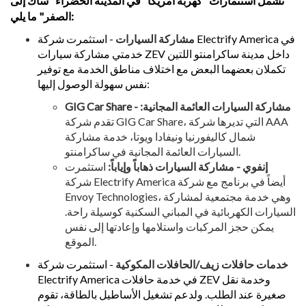
تشمل استثمارات "كهربة أمريكا" في المدينة الخضراء "ساك إلى
الصفر" ما يلي:
مشاركة السيارات
- استثمرت شركة Electrify America في
خدمتي مشاركة سيارات ZEV داخل مدينة ساكرامنتو اللتين
تكملان بعضهما البعض مع اختلاف مناطق الخدمة مع توفير
نفس سهولة الوصول إليها:
GIG Car Share - مشاركة السيارات العائمة المجانية:
تقدم شركة GIG Car Share، التي تديرها شركة AAA
شمال كاليفورنيا ونيفادا ويوتا، خدمة مشاركة
السيارات العائمة المجانية في ساكرامنتو.
إنفوي - مشاركة السيارات ذهاباً وإياباً:
استثمرت
شركة Electrify America أيضاً في برنامج مع شركة
Envoy Technologies، وهي خدمة مجتمعية لمشاركة
السيارات الكهربائية في المباني السكنية كوسيلة راحة.
يمكن حجز المركبات واستلامها وإعادتها إلى نفس
الموقع.
خدمات حافلات زيف/الحافلات المكوكية
- استثمرت شركة
Electrify America في خدمة حافلات ZEV وخدمة نقل
صغيرة عند الطلب. ولدعم تشغيل الأساطيل بالطاقة، تقوم