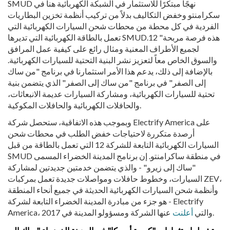
SMUD نهجًا مبتكرًا للاستثمار في الشبكة الكهربائية هنا في
سكرامنتو وخفض التكاليف بدلاً من تركيب أنظمة تخزين البطاريات
الفردية في كل محطة من محطات شحن السيارات الكهربائية التي
تعمل بالطاقة الكهربائية التي تديرها SMUD.12 "هذه فرصة مربحة
لجميع الأطراف المعنية ومثال رائع على كيفية عمل المرافق
والسوق الخاص معاً لتعزيز نشر البنية التحتية للسيارات الكهربائية.
بالإضافة إلى ذلك، يدعم هذا الأمر استثمارنا في برنامج "من ساك
إلى الصفر" في برنامج "من ساك إلى الصفر" الذي يتضمن بنية
تحتية للسيارات الكهربائية، ومشاركة السيارات عديمة الانبعاثات،
والحافلات الكهربائية والحافلات المكوكية.
وبموجب هذه الاتفاقية، ستحصل شركة Electrify America على
أرصدة متكررة لاحتياجات خفض الطلب في محطات شحن
السيارات الكهربائية التابعة للشركة 12 التي تعمل بالطاقة من قبل
SMUD في منطقة ساكرامنتو. إن برنامج المدينة الخضراء المسمى
"ساك إلى زيرو" - والذي يتضمن خدمتين جديدتين لمشاركة
السيارات، وخطوط حافلات ومواصلات جديدة تعمل بمركبات ZEV،
وأنظمة شحن السيارات الكهربائية الحديثة في جميع أنحاء المنطقة
- هو جزء من مبادرة المدينة الخضراء التابعة لشركة Electrify
عنها الشركة ومسؤولو المدينة في 2017.
America، والتي
أعلنت