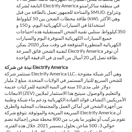
التابعة لشركة Electrify America في منطقة ساكرامنتو
والمتاحة للجمهور تعمل بالطاقة من قبل SMUD. وتتراوح
طاقة محطات الشحن بين 50 كيلوواط (kW)، وهي الأكثر
استخدامًا في السيارات الكهربائية اليوم، و 150 و
350كيلوواط. ستلبي تقنية الشحن المستقبلية هذه احتياجات
جميع السيارات الكهربائية المتوفرة اليوم والسيارات
الكهربائية المتطورة المتوقعة في وقت مبكر 2020. يمكن
لتقنية الشحن فائق السرعة Electrify America أن توفر
طاقة تصل إلى 20 أميال من المدى في الدقيقة الواحدة.
نبذة عن شركة Electrify America
تستثمر شركة Electrify America LLC، وهي أكبر شبكة مفتوحة
للشحن السريع للتيار المستمر في الولايات المتحدة، مبلغ 2 مليار
دولار على مدى 10 سنة في البنية التحتية للمركبات عديمة
الانبعاثات (ZEV) والتعليم والوصول. سيتيح هذا الاستثمار لملايين
الأمريكيين اكتشاف فوائد القيادة الكهربائية ودعم بناء شبكة وطنية
من أجهزة الشحن في أماكن العمل والمجتمعات المحلية والطرق
السريعة المريحة والموثوقة. تتوقع شركة Electrify America أن
تقوم بتركيب أو تطوير ما يقرب من 800 محطة شحن إجمالية تضم
حوالي 3، 500 شاحن بحلول ديسمبر 2021. خلال هذه الفترة،
ستتوسع الشركة في 29 مناطق مترو و 45 ولايات، بما في ذلك