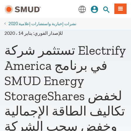
انتقل
ة طعام
بحث الموقع
تسجيل الدخول
إلى
المحتوى
English
الرئيسي
2020 نشرات إخبارية واستشارات إعلامية
للإصدار الفوري: يناير 14 ، 2020
تستثمر شركة Electrify
America في برنامج
SMUD Energy
StorageShares لخفض
تكاليف الطاقة الإجمالية
وخفض سحب الشركة