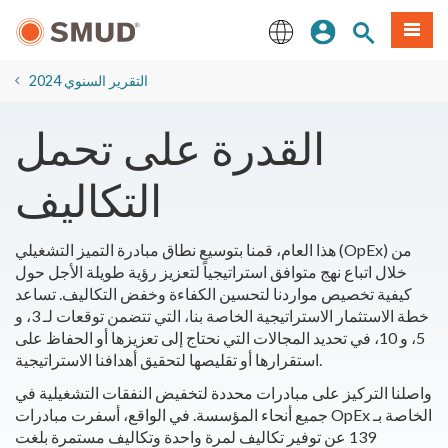
انتقل
ة طعام
بحث الموقع
تسجيل الدخول
إلى
المحتوى
English
الرئيسي
2024 التقرير السنوي
القدرة على تحمل
التكاليف
هذا العام، قمنا بتوسيع نطاق مبادرة التميز التشغيلي (OpEx) من
خلال اتباع نهج متوافق استراتيجياً لتعزيز رؤية طويلة الأجل حول
كيفية تخصيص مواردنا لتحسين الكفاءة وخفض التكاليف. تساعد
خطة الاستثمار الاستراتيجية الخاصة بنا، التي تتضمن توقعات لـ 3، و
5، و 10، في تحديد المجالات التي نحتاج إلى تعزيزها أو الحفاظ على
استقرارها أو تقليصها لتحقيق أهدافنا الاستراتيجية.
واصلنا التركيز على مبادرات محددة لتخفيض النفقات التشغيلية في
جميع أنحاء المؤسسة. في الواقع، أسفرت مبادرات OpEx الخاصة بـ
139 عن توفير تكاليف لمرة واحدة وتكاليف مستمرة بلغت