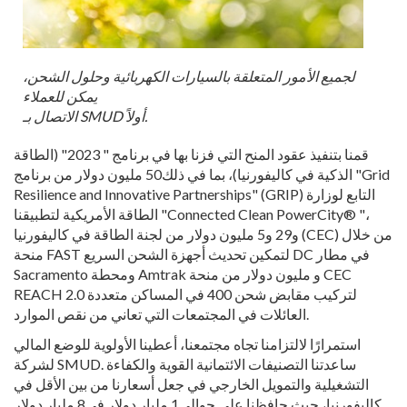
لجميع الأمور المتعلقة بالسيارات الكهربائية وحلول الشحن،
يمكن للعملاء
الاتصال بـ SMUD أولاً.
قمنا بتنفيذ عقود المنح التي فزنا بها في برنامج " 2023" (الطاقة
الذكية في كاليفورنيا)، بما في ذلك50 مليون دولار من برنامج "Grid
Resilience and Innovative Partnerships" (GRIP) التابع لوزارة
الطاقة الأمريكية لتطبيقنا "Connected Clean PowerCity® "،
و29 و5 مليون دولار من لجنة الطاقة في كاليفورنيا (CEC) من خلال
منحة FAST لتمكين تحديث أجهزة الشحن السريع DC في مطار
Sacramento ومحطة Amtrak و مليون دولار من منحة CEC
REACH 2.0 لتركيب مقابض شحن 400 في المساكن متعددة
العائلات في المجتمعات التي تعاني من نقص الموارد.
استمرارًا لالتزامنا تجاه مجتمعنا، أعطينا الأولوية للوضع المالي
لشركة SMUD. ساعدتنا التصنيفات الائتمانية القوية والكفاءة
التشغيلية والتمويل الخارجي في جعل أسعارنا من بين الأقل في
كاليفورنيا، حيث حافظنا على حوالي1 مليار دولار في8 مليار دولار