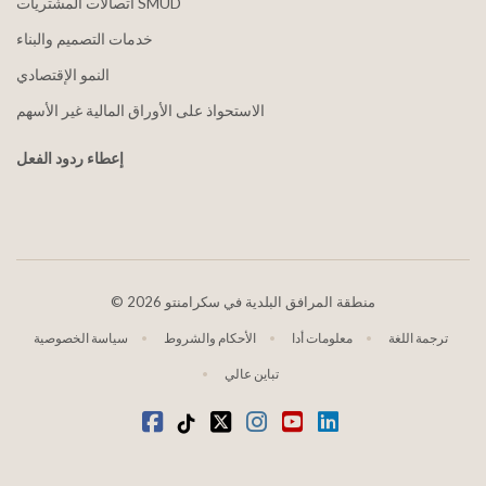
اتصالات المشتريات SMUD
خدمات التصميم والبناء
النمو الإقتصادي
الاستحواذ على الأوراق المالية غير الأسهم
إعطاء ردود الفعل
2026 منطقة المرافق البلدية في سكرامنتو
©
ترجمة اللغة
معلومات أدا
الأحكام والشروط
سياسة الخصوصية
تباين عالي
موقع YouTube
ينكدين
انستغرام
تويتر
تيكتوك
فيسبوك