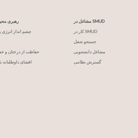
مشاغل در SMUD
رهبری مح
کار در SMUD
2030 چشم انداز انرژی 
جستجو شغل
مشاغل دانشجویی
حفاظت از درختان و خ
گسترش نظامی
افشای داوطلبانه با