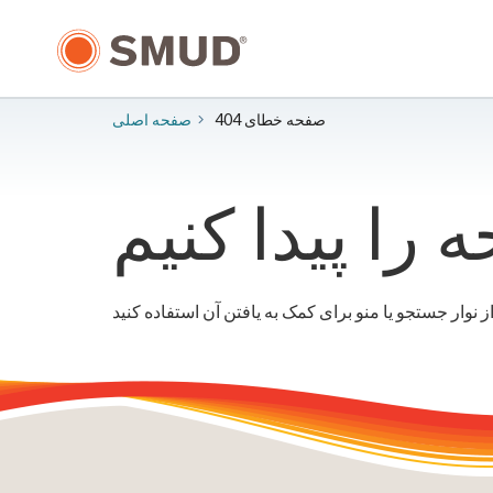
رفتن
به
محتوای
اصلی
صفحه خطای 404
صفحه اصلی