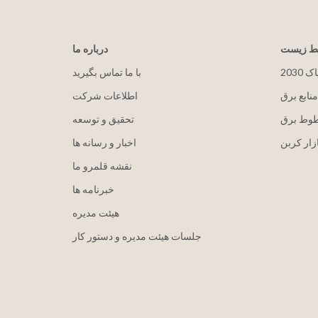
یط زیست
درباره ما
پاک
با ما تماس بگیرید
منابع برق
اطلاعات شرکت
طوط برق
تحقیق و توسعه
زار کربن
اخبار و رسانه ها
نقشه قلمرو ما
خبرنامه ها
هيئت مدیره
جلسات هیئت مدیره و دستور کار