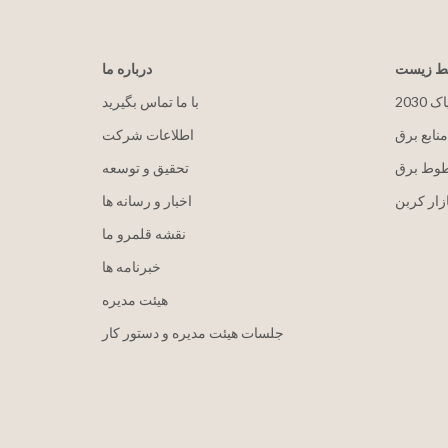
یط زیست
درباره ما
پاک
با ما تماس بگیرید
منابع برق
اطلاعات شرکت
طوط برق
تحقیق و توسعه
زار کربن
اخبار و رسانه ها
نقشه قلمرو ما
خبرنامه ها
هيئت مدیره
جلسات هیئت مدیره و دستور کار