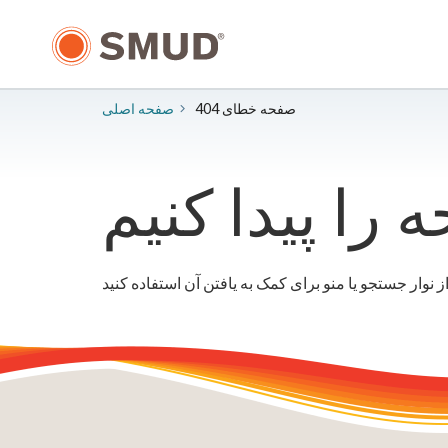
رفتن
به
محتوای
اصلی
صفحه خطای 404
صفحه اصلی