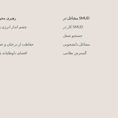
مشاغل در SMUD
رهبری مح
کار در SMUD
2030 چشم انداز انرژی 
جستجو شغل
مشاغل دانشجویی
حفاظت از درختان و خ
گسترش نظامی
افشای داوطلبانه با