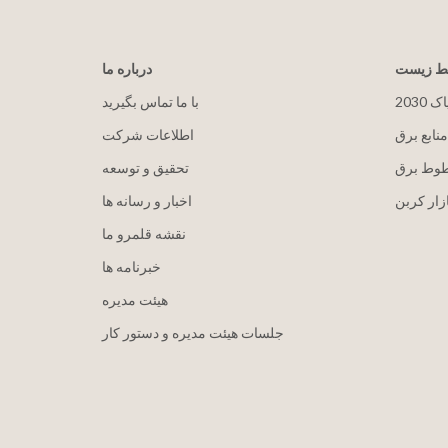
یط زیست
درباره ما
پاک
با ما تماس بگیرید
منابع برق
اطلاعات شرکت
طوط برق
تحقیق و توسعه
زار کربن
اخبار و رسانه ها
نقشه قلمرو ما
خبرنامه ها
هيئت مدیره
جلسات هیئت مدیره و دستور کار