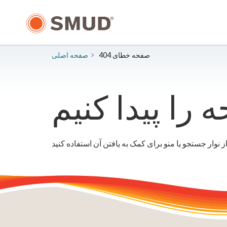
رفتن
به
محتوای
اصلی
صفحه خطای 404
صفحه اصلی