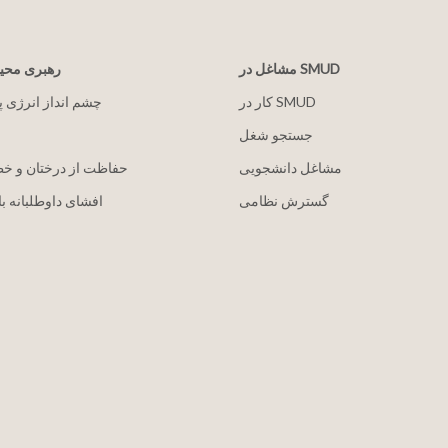
مشاغل در SMUD
رهبری مح
کار در SMUD
2030 چشم انداز انرژی 
جستجو شغل
مشاغل دانشجویی
حفاظت از درختان و خ
گسترش نظامی
افشای داوطلبانه با