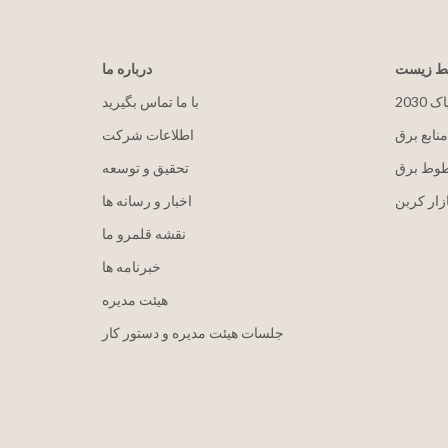
یط زیست
درباره ما
پاک
با ما تماس بگیرید
منابع برق
اطلاعات شرکت
طوط برق
تحقیق و توسعه
زار کربن
اخبار و رسانه ها
نقشه قلمرو ما
خبرنامه ها
هيئت مدیره
جلسات هیئت مدیره و دستور کار