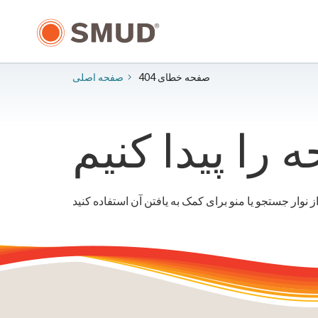
رفتن
به
محتوای
اصلی
صفحه خطای 404
صفحه اصلی