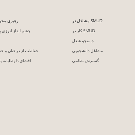
مشاغل در SMUD
رهبری مح
کار در SMUD
2030 چشم انداز انرژی 
جستجو شغل
مشاغل دانشجویی
حفاظت از درختان و خ
گسترش نظامی
افشای داوطلبانه با