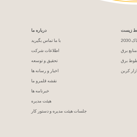
یط زیست
درباره ما
پاک
با ما تماس بگیرید
منابع برق
اطلاعات شرکت
طوط برق
تحقیق و توسعه
زار کربن
اخبار و رسانه ها
نقشه قلمرو ما
خبرنامه ها
هيئت مدیره
جلسات هیئت مدیره و دستور کار