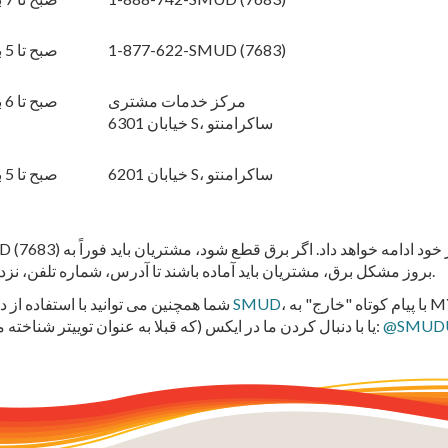
1-877-622-SMUD (7683)
8 صبح تا 5 بعد از ظهر
مرکز خدمات مشتری
8 صبح تا 6 بعد از ظهر
6301 خیابان S، ساکرامنتو
6201 خیابان S، ساکرامنتو
8 صبح تا 5 بعد از ظهر
بروز مشکل برق، مشتریان باید آماده باشند تا آدرس، شماره تلفن، نزدیکترین چهارراه و شرح مختصری از مشکل را ارائه دهند.
با پیام کوتاه "خارج" به MYSMUD (697683) از شماره تلفن همراه اولیه حساب
،
برنامه SMUD
شما همچنین می توانید با استفاده از
@SMUDU
یا با دنبال کردن ما در ایکس (که قبلا به عنوان توییتر شناخته می شد):