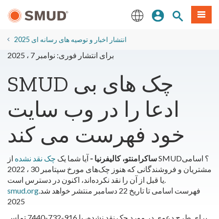
رفتن
منو
تجوی سایت
ورود
به
محتوای
English
اصلی
2025 انتشار اخبار و توصیه های رسانه ای
برای انتشار فوری: نوامبر 7 ، 2025
SMUD چک های بی
ادعا را در وب سایت
خود فهرست می کند
ساکرامنتو، کالیفرنیا
-
آیا شما یک
چک نقد نشده
از SMUD؟ اسامی
مشتریان و فروشندگانی که هنوز چک‌های مورخ سپتامبر 30 ، 2022
یا قبل از آن را نقد نکرده‌اند، اکنون در دسترس است.
فهرست اسامی تا تاریخ 22 دسامبر منتشر خواهد شد.
smud.org
2025
برای طرح دعوی در مورد چک نقد نشده، با 916-732-7440 تماس