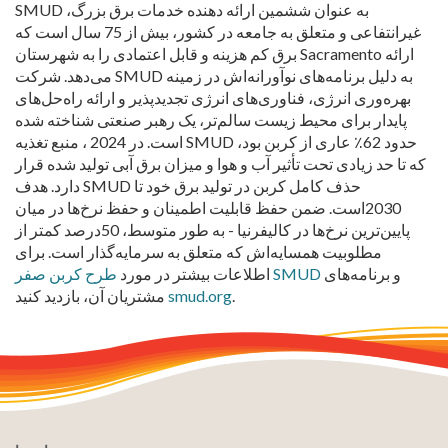
SMUD به عنوان ششمین ارائه دهنده خدمات برق بزرگ،
غیرانتفاعی و متعلق به جامعه در کشور، بیش از 75 سال است که
برق کم هزینه و قابل اعتمادی را به شهرستان Sacramento ارائه
می‌دهد. شرکت SMUD به دلیل برنامه‌های نوآورانه‌اش در زمینه
بهره‌وری انرژی، فناوری‌های انرژی تجدیدپذیر و ارائه راه‌حل‌های
پایدار برای محیط زیست سالم‌تر، یک رهبر صنعتی شناخته شده
است. در 2024 ، منبع تغذیه SMUD حدود 62٪ عاری از کربن بود،
که تا حد زیادی تحت تأثیر آب و هوا و میزان برق آبی تولید شده قرار
دارد. هدف SMUD حذف کامل کربن در تولید برق خود تا
2030است.
ضمن حفظ قابلیت اطمینان و حفظ نرخ‌ها در میان
پایین‌ترین نرخ‌ها در کالیفرنیا
-
به طور متوسط، 50درصد کمتر از
مطلوبیت همسایه‌اش که متعلق به سرمایه‌گذار است. برای
و برنامه‌های
طرح کربن صفر SMUD
اطلاعات بیشتر در مورد
.
smud.org
مشتریان آن، بازدید کنید