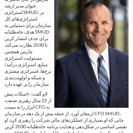
عنوان مدیر ارشد
استراتژی SMUD، بر
استراتژی‌های کل
سازمان برای دستیابی به
هدف جاه‌طلبانه SMUD
برای حذف انتشار کربن
تا 2030 نظارت می‌کند.
مارتین همچنین
مسئولیت استراتژی
منابع، استراتژی درآمد/
نرخ‌ها، استراتژی مشتری
و شبکه و اولویت‌بندی
سازمان را بر عهده دارد.
لاو گفت: «اسکات بیش
از 22 سال رهبری صنعت
ابزار را به سمت CFO به
ارمغان آورد، از جمله بیش از یک دهه در سازمان CFO SMUD،
جایی که او بسیاری از عملکردهای مالی شرکت را رهبری کرد. او
نقشی اساسی در شکل‌دهی و هدایت برنامه جاه‌طلبانه 2030 کربن
صفر SMUD داشت، که ما بدون به خطر انداختن قابلیت اطمینان