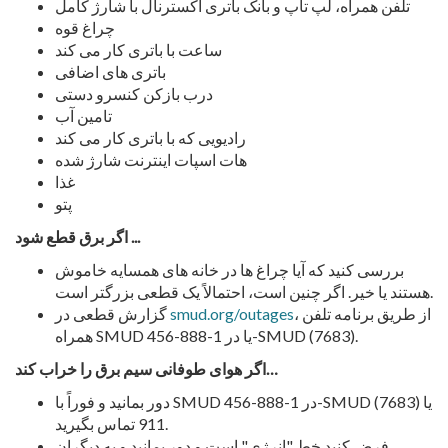
تلفن همراه، لپ تاپ و بانک باتری اکسترنال با شارژ کامل
چراغ قوه
ساعت با باتری کار می کند
باتری های اضافی
درب بازکن کنسرو دستی
تامین آب
رادیویی که با باتری کار می کند
هات اسپات اینترنت شارژ شده
غذا
پتو
اگر برق قطع شود ...
بررسی کنید که آیا چراغ ها در خانه های همسایه خاموش
هستند یا خیر. اگر چنین است، احتمالاً یک قطعی بزرگتر است.
، از طریق برنامه تلفن
smud.org/outages
گزارش قطعی در
همراه SMUD یا در 1-888-456-SMUD (7683).
اگر هوای طوفانی سیم برق را خراب کند…
دور بمانید و فوراً با SMUD در 1-888-456-SMUD (7683) یا
911 تماس بگیرید.
فرض کنید خط "انرژی" است و دور بمانید و به دیگران