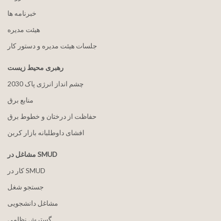
خبرنامه ها
هيئت مدیره
جلسات هیئت مدیره و دستور کار
رهبری محیط زیست
2030 چشم انداز انرژی پاک
منابع برق
حفاظت از درختان و خطوط برق
افشای داوطلبانه بازار کربن
مشاغل در SMUD
کار در SMUD
جستجو شغل
مشاغل دانشجویی
گسترش نظامی