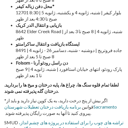
*
محل دفن زباله کیفر
12701 بلوار کیفر | شنبه، ژانویه 4 و یکشنبه، ژانویه 5 | 8:30
صبح تا 4:30 بعد از ظهر
بازیابی و انتقال الدر کریک
8642 Elder Creek Road | شنبه، ژانویه 4 | 8 صبح تا 3 بعد از
ظهر
ایستگاه بازیافت و انتقال ساکرامنتو
8491 جاده فروتریج | دوشنبه - شنبه، دسامبر 26 - ژانویه 4 |
8 صبح تا 5 بعد از ظهر
Folsom - دن راسل رودئو آرنا
پارک رودئو، انتهای خیابان استافورد | شنبه، ژانویه 4 | 9 صبح
تا 1 بعد از ظهر
لطفا تمام قلوه سنگ ها، چراغ ها، پایه درختان و میخ ها را بردارید.
درختان گله پذیرفته نمی شوند.
*اگر بیش از پنج درخت دارید، به یک کوپن نیاز دارید و باید از
برنامه بازیافت درختان تعطیلات شهرستانSacramento
قوانین
پیروی کنید تا آنها به صورت رایگان پذیرفته شوند.
تراشه های چوب را برای استفاده در پروژه های چشم انداز،
SMUD