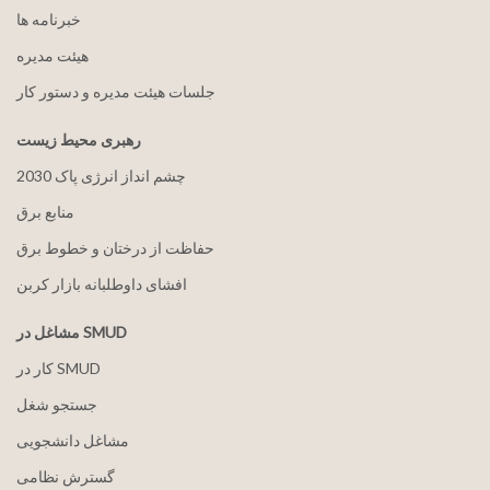
خبرنامه ها
هيئت مدیره
جلسات هیئت مدیره و دستور کار
رهبری محیط زیست
2030 چشم انداز انرژی پاک
منابع برق
حفاظت از درختان و خطوط برق
افشای داوطلبانه بازار کربن
مشاغل در SMUD
کار در SMUD
جستجو شغل
مشاغل دانشجویی
گسترش نظامی