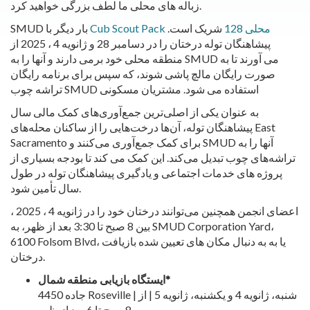
زباله های محلی ما لطف بزرگی خواهید کرد.
Cub Scout Pack محلی 128
شریک است.
SMUD بار دیگر با
پیشاهنگان توله درختان را در دسامبر 28 و ژانویه 4 ، 2025 از
منطقه محلی خود برمی دارند و آنها را به SMUD می آورند تا به
صورت رایگان مالچ پاشی شوند، که سپس برای برنامه رایگان
تراشه چوب SMUD استفاده می شود. مشتریان مسکونی
به عنوان یکی از اصلی‌ترین جمع‌آوری‌های کمک مالی سال
پیشاهنگان توله، آن‌ها درخت‌هایی را از ساکنان محله‌های East
Sacramento برای کمک جمع‌آوری می‌کنند و SMUD آنها را به
تراشه‌های چوب تبدیل می‌کند. این کمک می کند تا بودجه بسیاری از
پروژه های خدمات اجتماعی و یادگیری پیشاهنگان توله در طول
سال تأمین شود.
اعضای انجمن همچنین می‌توانند درختان خود را در ژانویه 4 ، 2025 ،
بین 8 صبح تا 3:30 بعد از ظهر، به SMUD Corporation Yard،
6100 Folsom Blvd، یا به به دنبال مکان های تعیین شده بازیافت
درختان.
*
ایستگاه بازیابی منطقه شمال
4450 جاده Roseville | شنبه، ژانویه 4 و یکشنبه، ژانویه 5 | از
8 صبح تا 6 بعد از ظهر