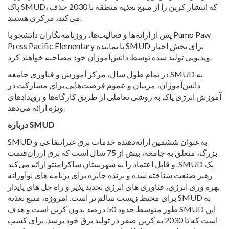
پاک SMUD، که انتشار کربن را از منبع تغذیه منطقه تا 2030 حذف
می‌کند، مرکزی هستند.
پس از ارائه‌ها و فعالیت‌ها، روزنامه‌نگاران دانشجو با Pump Paw
Press Pacific Elementary با نماینده SMUD برای بخش اخبار
ویدیویی تولید شده توسط دانش‌آموزان خود مصاحبه خواهند کرد.
در تمام طول سال، مرکز آموزش و فناوری جامعه SMUD به
دانش‌آموزان، مربیان و عموم فرصت‌هایی برای مشارکت در
آموزش انرژی پاک به روشی تعاملی از طریق کارگاه‌ها و رویدادهای
ویژه ارائه می‌دهد.
درباره SMUD
SMUD به‌عنوان ششمین ارائه‌دهنده خدمات برق غیرانتفاعی و
بزرگ، متعلق به جامعه، بیش از 75 سال است که برق ارزان‌قیمت
و قابل اعتماد را به شهرستان ساکرامنتو ارائه می‌کند. SMUD یک
رهبر صنعت شناخته شده و برنده جایزه برای برنامه های نوآورانه
بهره وری انرژی، فناوری های انرژی تجدید پذیر و راه حل های پایدار
برای محیط زیست سالم تر است. امروزه، منبع تغذیه SMUD به
طور متوسط حدود 50 درصد بدون کربن است و هدف SMUD این
است که تا 2030 به کربن صفر در تولید برق خود برسد.
برای کسب