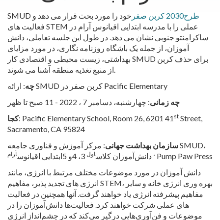
طرح2030 کربن صفر
خود را مورد بحث قرار می دهد
و
SMUD
فعالیت های STEM عملی را با مدرسه ابتدایی اقیانوس آرام در
ساکرامنتو جنوبی نشان می دهد. در طول این جلسه تعاملی، دانش
آموزان، از جمله یک باشگاه روزنامه نگاری، در مورد مزایای
بهداشتی، زیست محیطی و اقتصادی کار SMUD برای حذف کربن
از منبع تغذیه منطقه آشنا می شوند.
: ارائه SMUD کربن صفر در Pacific Elementary
چه
چه زمانی
: چهارشنبه، دسامبر 7 ، 2022 - 11 صبح تا ظهر
st
Street,
: Pacific Elementary School, Room 26, 6201 41
کجا
Sacramento, CA 95824
سازمان بهداشت جهانی
: مرکز آموزش و فناوری جامعه SMUD،
،
اول
آرام
Pump Paw Press
دانش‌آموزان کلاس
3، 4و 5ابتدایی اقیانوس
دانش آموزان در مورد موضوعات مختلف مرتبط با انرژی، مانند
انرژی های تجدید پذیر، مفاهیم STEM، بهره وری انرژی خانه و سایر
مفاهیم پیشرفته انرژی یاد خواهند گرفت. آنها همچنین در فعالیت
های عملی شرکت خواهند کرد. فعالیت‌ها دانش‌آموزان را در
موضوعات و فن‌آوری‌هایی درگیر می‌کند که در چشم‌انداز انرژی