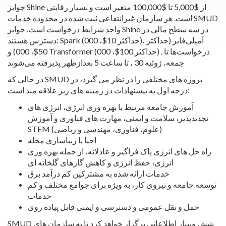
جوایز Shine از $5,000 تا $100,000 متغیر است و بسیار رقابتی
است. هر سازمان غیرانتفاعی ثبت شده در محدوده خدمات SMUD
واجد شرایط درخواست است.
جوایز Shine در سه سطح مالی در
دسترس هستند: Spark (حداکثر 10$، 000)، آمپلی‌فایر (حداکثر
50$، 000) و Transformer (حداکثر 100$، 000) . درخواست‌ها تا
جمعه، ژوئیه 30 ، تا ساعت 5 بعدازظهر پذیرفته می‌شوند
در حالی که SMUD پروژه های مختلفی را در نظر می گیرد، در
درجه اول به پیشنهادات در زمینه های زیر علاقه مند است:
آموزش جامعه مرتبط با بهره وری انرژی، انرژی های
تجدیدپذیر، سلامت و ایمنی، مهارت های فناوری و آموزش
STEM (علوم، فناوری، مهندسی و ریاضی)
احیا یا زیباسازی محله
راه حل های انرژی پاک فراگیر و عادلانه، از جمله بهره وری
انرژی، حفظ انرژی و کاهش گازهای گلخانه ای
خدمات ارائه شده به مشترکین کم درآمد برق
توسعه جامعه و نیروی کار، به ویژه برای جوامع مختلف و کم
خدمات
حمل و نقل عمومی و دسترسی و ایمنی قابل پیاده روی
SMUD شش وبینار اطلاعاتی برگزار خواهد کرد تا به سازمان های