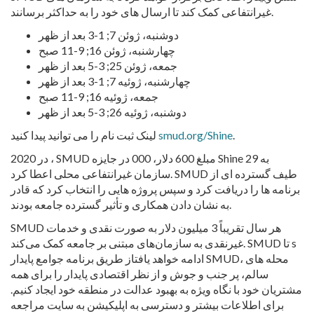
غیرانتفاعی کمک کند تا ارسال های خود را به حداکثر برسانند.
دوشنبه، ژوئن 7; 1-3 بعد از ظهر
چهارشنبه، ژوئن 16; 9-11 صبح
جمعه، ژوئن 25; 3-5 بعد از ظهر
چهارشنبه، ژوئیه 7; 1-3 بعد از ظهر
جمعه، ژوئیه 16; 9-11 صبح
دوشنبه، ژوئیه 26; 3-5 بعد از ظهر
.
smud.org/Shine
لینک ثبت نام را می توانید پیدا کنید
در 2020 ، SMUD مبلغ 600 دلار، 000 در جایزه Shine به 29
سازمان غیرانتفاعی محلی اعطا کرد. SMUD طیف گسترده ای از
برنامه ها را دریافت کرد و سپس پروژه هایی را انتخاب کرد که قادر
به نشان دادن همکاری و تأثیر گسترده جامعه بودند.
SMUD هر سال تقریباً 3 میلیون دلار به صورت نقدی و خدمات
غیرنقدی به سازمان‌های مبتنی بر جامعه کمک می‌کند. SMUD تا s
ادامه خواهد یافت
از طریق برنامه جوامع پایدار SMUD، محله های
سالم، پر جنب و جوش و از نظر اقتصادی پایدار را برای همه
مشتریان خود با نگاه ویژه به بهبود عدالت در منطقه خود ایجاد کنیم.
برای اطلاعات بیشتر و دسترسی به اپلیکیشن به سایت مراجعه