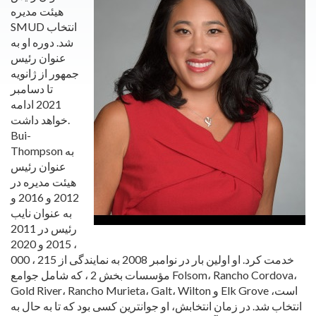
هیئت مدیره
SMUD انتخاب
شد. دوره او به
عنوان رئیس
جمهور از ژانویه
تا دسامبر
2021 ادامه
خواهد داشت.
Bui-
Thompson به
عنوان رئیس
هیئت مدیره در
2012 و 2016 و
به عنوان نایب
رئیس در 2011
، 2015 و 2020
خدمت کرد. او اولین بار در نوامبر 2008 به نمایندگی از 215 ، 000
مؤسسات بخش 2 ، که شامل جوامع Folsom، Rancho Cordova،
Gold River، Rancho Murieta، Galt، Wilton و Elk Grove است،
انتخاب شد. در زمان انتخابش، او جوانترین کسی بود که تا به حال به