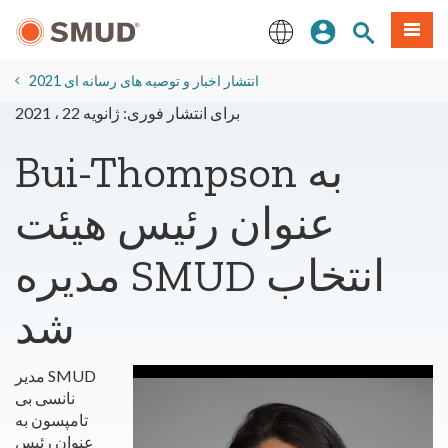
رفتن
منو
تجوی سایت
ورود
به
محتوای
English
اصلی
2021 انتشار اخبار و توصیه های رسانه ای
برای انتشار فوری: ژانویه 22 ، 2021
Bui-Thompson به
عنوان رئیس هیئت
مدیره SMUD انتخاب
شد
مدیر SMUD
نانسی بی
تامپسون به
عنوان رئیس