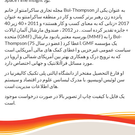
مجله تجاری ساکرامنتو از خانم Bui-Thompson به عنوان یکی از
پانزده زن رهبر برتر کسب و کار در منطقه ساکرامنتو به عنوان
2017 «زنانی که به معنای کسب و کار هستند» و 2011 « 40 زیر 40
» جایزه تقدیر کرده است. . در 2012 ، صندوق مارشال آلمان ایالات
متحده (GMF) بورسیه معتبر یادبود مارشال (MMF) را به Bui-
Thompson (75 عضو در سال) اعطا کرد. GMF یک مؤسسه
سیاست عمومی غیرحزبی و اعطای کمک های مالی آمریکایی است
که به ترویج درک و همکاری بهتر بین آمریکای شمالی و اروپا در
مورد مسائل فراآتلانتیک و جهانی اختصاص دارد.
او فارغ التحصیل مفتخر از دانشگاه ایالتی پلی تکنیک کالیفرنیا در
سن لوئیس اوبیسپو، با مدرک لیسانس علوم در اقتصاد و سیستم
های اطلاعات مدیریت است.
یک فایل با کیفیت چاپ از تصویر بالا در صورت درخواست موجود
است.