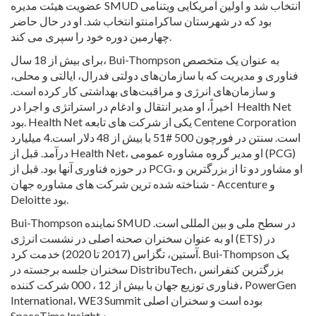
عضویت هیئت مدیره SMUD انتخاب شد و اولین آمریکایی ویتنامی
بود که در شهرستان ساکرامنتو انتخاب شد. او در حال حاضر
چهارمین دوره خود را سپری می کند.
برای بیش از 18 سال، Bui-Thompson به عنوان یک متخصص
فناوری و مدیریت که با سازمان‌های دولتی فدرال، ایالتی و محلی،
و سازمان‌های انرژی و مراقبت‌های بهداشتی کار کرده است.
اخیراً، او مدیر انتقال و ادغام در استراتژی و اجرا در Health Net
بود. Health Net یکی از شرکت های تابعه Centene Corporation
است. سنتن در فورچون 500 #51 با بیش از 48 دلار است.4 میلیارد
درآمد. قبل از Health Net، او مدیر گروه مشاوره عمومی (PCG)
در حوزه فناوری آنها بود. قبل از PCG، او مشاور دو تا از بزرگترین و
شناخته شده ترین شرکت های مشاوره جهان - Accenture و
Deloitte بود.
Bui-Thompson نماینده SMUD در سطح ملی و بین المللی است.
او به عنوان سخنران صحنه اصلی در نشست انرژی (ETS) در
آستین، تگزاس (2017 تا 2020) خدمت کرد. Bui-Thompson یک
سخنران جلسه برجسته در DistribuTech، بزرگترین کنفرانس
فناوری توزیع جهان با بیش از 12 ، 000 شرکت کننده، PowerGen
International، WE3 Summit بوده است و سخنران اصلی
SpaceTime Insight بود.