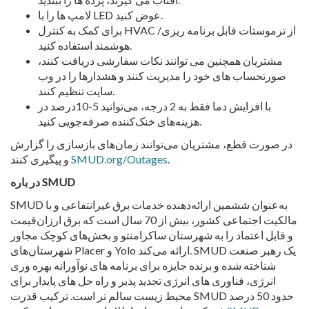
لامپ ها را با LED عوض کنید.
برای کمک به کنترل HVAC از ترموستات قابل برنامه ریزی/
هوشمند استفاده کنید.
مشتریان همچنین می توانند نکات سفارشی دریافت کنند،
صورتحساب های خود را مدیریت کنند و هشدارها را در وب
سایت تنظیم کنند.
با افزایش دما فقط به 2 درجه، می‌توانید 5-10درصد در
هزینه‌های خنک‌کننده صرفه‌جویی کنید.
در صورت قطع، مشتریان می‌توانند زمان‌های بازسازی را گزارش
.
SMUD.org/Outages
و پیگیری کنند
SMUD
در باره
SMUD به‌عنوان ششمین ارائه‌دهنده خدمات برق غیرانتفاعی و با
مالکیت اجتماعی کشور، بیش از 70 سال است که برق ارزان‌قیمت
و قابل اعتماد را به شهرستان ساکرامنتو و بخش‌های کوچک مجاور
شهرستان‌های Placer و Yolo ارائه می‌کند. SMUD یک رهبر صنعت
شناخته شده و برنده جایزه برای برنامه های نوآورانه بهره وری
انرژی، فناوری های انرژی تجدید پذیر و راه حل های پایدار برای
محیط زیست سالم تر است. ترکیب قدرت SMUD حدود 50 درصد