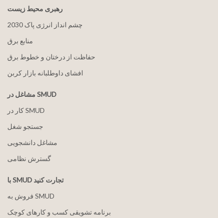
رهبری محیط زیست
2030 چشم انداز انرژی پاک
منابع برق
حفاظت از درختان و خطوط برق
افشای داوطلبانه بازار کربن
مشاغل در SMUD
کار در SMUD
جستجو شغل
مشاغل دانشجویی
گسترش نظامی
با SMUD تجارت کنید
فروش به SMUD
برنامه تشویقی کسب و کارهای کوچک