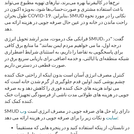
نرخ‌ها در کالیفرنیا بهره می‌برند، نیازهای تهویه مطبوع می‌تواند
باعث استفاده مشتری و صورت‌حساب‌ها شود، به‌ویژه اکنون در
طول بحران COVID-19 . بنابراین، SMUD نکاتی را در مورد نحوه
راحت ماندن در خانه و در عین حال صرفه جویی در هزینه ارائه می
دهد.
فرانکی مک درموت، مدیر ارشد تحویل انرژی SMUD، گفت: "در
درجه اول، ما می خواهیم مردم ایمن بمانند." ما منابع برق کافی
برای پاسخگویی به تقاضا را داریم، به استثنای شرایط اضطراری
شبکه منطقه‌ای یا ایالتی، و خدمه اضافی برای بازیابی سریع برق در
صورت قطعی در دسترس داریم.
کنترل مصرف انرژی آسان است بدون اینکه از راحتی خنک کننده
چشم پوشی کنید. اولین قدم جلوگیری از گرم شدن خانه است که
می تواند هزینه های خنک کننده فوری را کاهش دهد و به صرفه
جویی در هزینه های طولانی مدت ناشی از فرسودگی تجهیزات خنک
کننده کمک کند.
SMUD دارای راه حل های صرفه جویی در مصرف انرژی است
وب
و نکات زیر را برای صرفه جویی در هزینه ارائه می دهد:
سایت
در تابستان، از پنکه استفاده کنید و در پنجره هایی که مستقیماً
آفتاب می گیرند، پرده ها را ببندید.