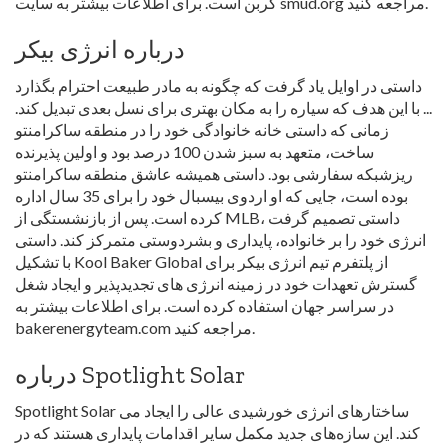
کربن است. برای اطلاعات بیشتر به سایت smud.org مراجعه کنید.
درباره انرژی بیکر
داستی در اوایل یاد گرفت که چگونه به مادر طبیعت احترام بگذارد
... با این هدف که سیاره را به مکان بهتری برای نسل بعدی تبدیل کند.
زمانی که داستی خانه خانوادگی خود را در منطقه ساکرامنتو
ساخت، متعهد به سبز شدن 100 درصد بود و اولین پذیرنده
ریزشبکه سفارشی بود. داستی همیشه عاشق منطقه ساکرامنتو
بوده است، جایی که او اردوی بیسبال خود را برای 35 سال اداره
کرده است. پس از بازنشستگی از MLB، داستی تصمیم گرفت
انرژی خود را بر خانواده، پایداری و بشردوستی متمرکز کند. داستی
با تشکیل Kool Baker Global از پلتفرم تیم انرژی بیکر برای
گسترش تعهدات خود در زمینه انرژی های تجدیدپذیر و ایجاد شغل
در سراسر جهان استفاده کرده است. برای اطلاعات بیشتر به
bakerenergyteam.com مراجعه کنید.
درباره Spotlight Solar
Spotlight Solar ساختارهای انرژی خورشیدی عالی را ایجاد می
کند. این سازه‌های جدید مکمل سایر اقدامات پایداری هستند که در