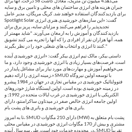
می‌دهد.4 میلیون تن متریک، معادل کاشت 58 درخت. آنها برای
جبران هزینه های انرژی ساختمان های محلی و تامین برق و سایه
برای بازدیدکنندگان استفاده خواهند شد. کریگ مریگان، مدیر عامل
Spotlight Solar گفت: «این سازه‌های خورشیدی هنری انرژی
تجدیدپذیر را فراهم می‌کنند و مزایای سایه، پریز برق برای
بازدیدکنندگان و آموزش را به ارمغان می‌آورند. "شاید مهمتر از
همه، آنها هزاران نفر از افرادی را که آنها را تجربه می کنند تشویق
کنند تا انرژی و انتخاب های شغلی خود را در نظر بگیرند."
داستی بیکر، مالک تیم انرژی بیکر گفت: «انرژی خورشیدی آینده
است. فرصت‌های بسیار زیادی با انرژی خورشیدی وجود دارد، و ما
می‌خواهیم آموزش و مهارت‌های مورد نیاز برای مشاغل پایدار در
زمینه انرژی را ارائه دهیم.» SMUD با توسعه اولین نیروگاه
فتوولتائیک خورشیدی در مقیاس تجاری در جهان در 1984 پیشرو
در زمینه خورشیدی بوده است. اولین ایستگاه شارژ خودروهای
الکتریکی با انرژی خورشیدی در غرب ایالات متحده در 1992; و
اولین جامعه انرژی خالص صفر در میدتاون ساکرامنتو، دارای
باتری های خورشیدی و باتری های پشت بام.
تا به امروز، SMUD دارای 210 مگاوات (MW) پشت بام متعلق به
مشتری و بیش از 170 مگاوات انرژی خورشیدی در مقیاس محلی
در محدوده خدمات خود است. طی سه سال آینده، SMUD تقریباً