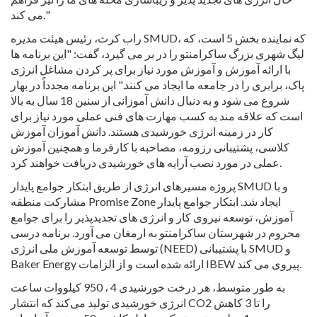
می کند."
راب کرث، رئیس هیئت مدیره SMUD، که نماینده بخش 5 است، که
لیگ شهری بزرگ ساکرامنتو را در بر می گیرد، گفت: "این برنامه ها
با ارائه آموزش و آموزش مورد نیاز برای پر کردن مشاغل انرژی
پاک، برابری را در جامعه ما ایجاد می کنند." این برنامه مجدداً در بهار
شروع می شود و به دنبال دانش آموزانی از سنین 18 سال به بالا
است که علاقه مند به کسب مهارت های فنی عملی مورد نیاز برای
کار در زمینه انرژی خورشیدی هستند. دانش آموزان آموزش
کلاسی، پشتیبانی رزومه، مصاحبه با کارفرما و همچنین آموزش
عملی در مورد نصب آرایه های خورشیدی دریافت خواهند کرد.
پروژه مسیرهای انرژی از طریق ابتکار جوامع پایدار SMUD و با
مشارکت منطقه Promise Zone ایجاد شد. ابتکار جوامع پایدار
آموزش، توسعه نیروی کار و انرژی های تجدیدپذیر را برای جوامع
محروم در شهرستان ساکرامنتو به ارمغان می آورد. برنامه درسی
توسط توسعه آموزش ملی انرژی (NEED) با پشتیبانی SMUD و
Baker Energy ارائه شده است و از الزامات IBEW پیروی می کند.
به طور متوسط، هر درخت خورشیدی 4 ، 950 کیلووات ساعت
انرژی خورشیدی تولید می‌کند که انتشار CO2 را تا 3 کاهش