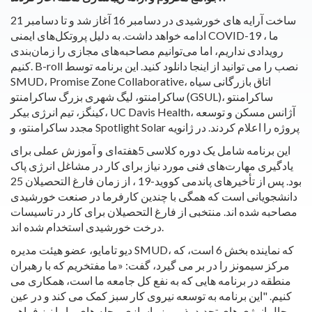
ساخت آرایه های خورشیدی در دسامبر 16 آغاز شد و تا دسامبر 21
ادامه خواهد داشت. به دلیل پروتکل‌های ایمنی COVID-19 ، ما
رویدادی نداریم، اما می‌توانیم مصاحبه‌های مجازی را زمان‌بندی
کنیم. B-roll نصب را می توانید از اینجا دانلود کنید. این برنامه توسط
SMUD، Promise Zone Collaborative، اتاق بازرگانی سیاه
ساکرامنتو، لیگ شهری بزرگ ساکرامنتو (GSUL)، ساکرامنتو
کینگز، تیم انرژی بیکر، UC Davis Health، آژانس مسکن و توسعه
مجدد ساکرامنتو، و Spotlight Solar پروژه را اعلام کردند. در ژانویه
این برنامه شامل یک دوره کلاسی 5هفته‌ای و آموزش عملی برای
یادگیری مهارت‌های فنی مورد نیاز برای کار در مشاغل انرژی پاک
بود. پس از تأخیرهای پاندمی کووید-19 ، از زمان فارغ التحصیلان 25
دانشجویانی است که همگی با چندین کارفرما در صنعت خورشیدی
مصاحبه شده اند. منتخبی از فارغ التحصیلان برای کار در تاسیسات
درخت خورشیدی استخدام شده اند.
دیو تامایو، عضو هیئت مدیره SMUD، که نماینده بخش 6 است، که
مرکز سیمونز را در بر می گیرد، گفت: «ما مفتخریم که با رهبران
منطقه در برنامه هایی که به نفع کل جامعه ما است، همکاری می
کنیم. "این برنامه به توسعه نیروی کار سبز کمک می کند و در عین
حال انرژی های تجدید پذیر و زیباسازی محله های ما را نیز فراهم