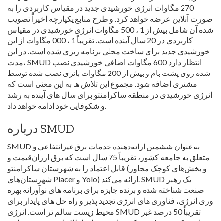
270 مگاوات انرژی خورشیدی جدید در مقیاس کاربردی را به
صورت آنلاین عرضه خواهد کرد. و طرح منابع یکپارچه اخیراً تصویب
شده آن شامل بیش از 1 ، 500 مگاوات انرژی خورشیدی در مقیاس
کاربردی در 20 سال آینده است. تقریباً 1 ، 000 مگاوات از این
خورشیدی جدید برای ساخت محلی برنامه ریزی شده است. در این
مدت، SMUD انتظار دارد 600 مگاوات اضافی خورشیدی نصب
شده روی پشت بام و بیش از 200 مگاوات باتری نصب شده توسط
مشتری اضافه شود. مجموع این تلاش ها به این معنی است که
انرژی خورشیدی در منطقه ساکرامنتو برای سال های آینده به رشد
و شکوفایی خود ادامه خواهد داد.
درباره SMUD
SMUD به‌عنوان ششمین ارائه‌دهنده خدمات برق غیرانتفاعی و
متعلق به جامعه کشور، تقریباً 75 سال است که برق ارزان‌قیمت و
قابل اعتماد را به شهرستان ساکرامنتو (و بخش‌های کوچک مجاور
شهرستان‌های Placer و Yolo) ارائه می‌کند. SMUD یک رهبر
صنعت شناخته شده و برنده جایزه برای برنامه های نوآورانه بهره
وری انرژی، فناوری های انرژی تجدید پذیر و راه حل های پایدار برای
محیط زیست سالم تر است. انرژی SMUD تقریباً 50 درصد غیر