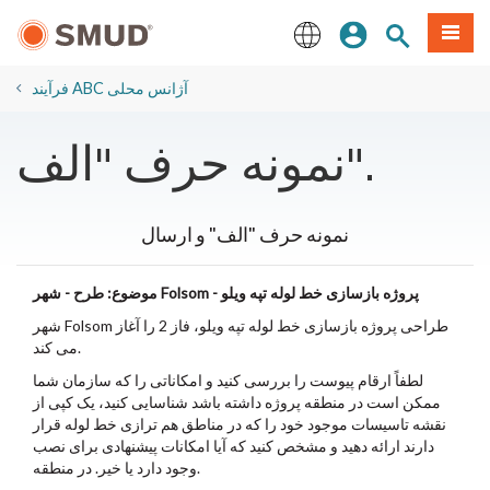
رفتن
منو
تجوی سایت
ورود
به
محتوای
English
اصلی
فرآیند ABC آژانس محلی
نمونه حرف "الف".
نمونه حرف "الف" و ارسال
موضوع: طرح - شهر Folsom - پروژه بازسازی خط لوله تپه ویلو
شهر Folsom طراحی پروژه بازسازی خط لوله تپه ویلو، فاز 2 را آغاز
می کند.
لطفاً ارقام پیوست را بررسی کنید و امکاناتی را که سازمان شما
ممکن است در منطقه پروژه داشته باشد شناسایی کنید، یک کپی از
نقشه تاسیسات موجود خود را که در مناطق هم ترازی خط لوله قرار
دارند ارائه دهید و مشخص کنید که آیا امکانات پیشنهادی برای نصب
وجود دارد یا خیر. در منطقه.